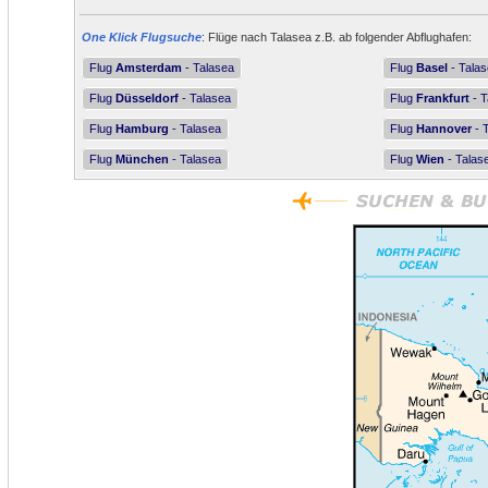
One Klick Flugsuche
: Flüge nach Talasea z.B. ab folgender Abflughafen:
Flug
Amsterdam
- Talasea
Flug
Basel
- Tala
Flug
Düsseldorf
- Talasea
Flug
Frankfurt
- T
Flug
Hamburg
- Talasea
Flug
Hannover
- 
Flug
München
- Talasea
Flug
Wien
- Talas