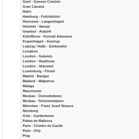
Genf - Geneve Cointrin
Gran Canaria
Hahn
Hamburg - Fuhlsbüttel
Hannover - Langenhagen
Helsinki - Vantaa
Istanbul - Atatürk
Köln/Bonn - Konrad Adenauer
Kopenhagen - Kastrup
Leipzig / Halle - Schkeuditz
Lissabon
London - Gatwick
London - Heathrow
London - Stansted
Luxemburg - Findel
Madrid - Barajas
Mailand - Malpensa
Malaga
Manchester
Moskau - Domodedowo
Moskau - Scheremetjewo
München - Franz Josef Strauss
Nürnberg
Oslo - Gardermoen
Palma de Mallorca
Paris - Charles de Gaulle
Paris - Orly
Prag