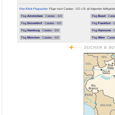
One Klick Flugsuche
: Flüge nach Catalao - GO z.B. ab folgender Abflughaf
Flug
Amsterdam
- Catalao - GO
Flug
Basel
- Cata
Flug
Düsseldorf
- Catalao - GO
Flug
Frankfurt
- C
Flug
Hamburg
- Catalao - GO
Flug
Hannover
- 
Flug
München
- Catalao - GO
Flug
Wien
- Catal