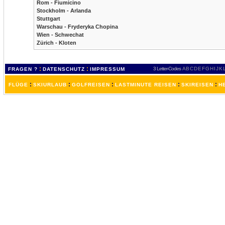
Rom - Fiumicino
Stockholm - Arlanda
Stuttgart
Warschau - Fryderyka Chopina
Wien - Schwechat
Zürich - Kloten
:
:
3 Letter-Codes
A
B
C
D
E
F
G
H
I
J
K
FRAGEN ?
DATENSCHUTZ
IMPRESSUM
:
:
:
:
:
FLÜGE
SKIURLAUB
GOLFREISEN
LASTMINUTE REISEN
SKIREISEN
H