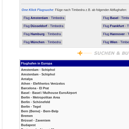
One Klick Flugsuche
: Flüge nach Timbedra z.B. ab folgender Abflughafen:
Flug
Amsterdam
- Timbedra
Flug
Basel
- Timb
Flug
Düsseldorf
- Timbedra
Flug
Frankfurt
- T
Flug
Hamburg
- Timbedra
Flug
Hannover
- 
Flug
München
- Timbedra
Flug
Wien
- Timbe
Flughafen in Europa
Amsterdam - Schiphol
Amsterdam - Schiphol
Antalya
Athen - Eleftherios Venizelos
Barcelona - El Prat
Basel - Basel / Mulhouse EuroAirport
Berlin - Metropolitan Area
Berlin - Schönefeld
Berlin - Tegel
Bern (Berne) - Bern-Belp
Bremen
Brüssel - Zaventem
Budapest