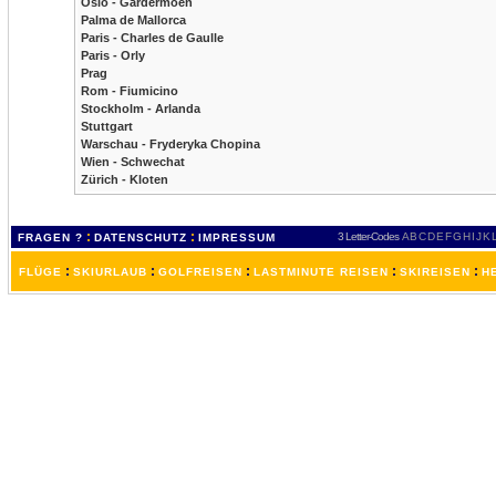
Oslo - Gardermoen
Palma de Mallorca
Paris - Charles de Gaulle
Paris - Orly
Prag
Rom - Fiumicino
Stockholm - Arlanda
Stuttgart
Warschau - Fryderyka Chopina
Wien - Schwechat
Zürich - Kloten
:
:
3 Letter-Codes
A
B
C
D
E
F
G
H
I
J
K
FRAGEN ?
DATENSCHUTZ
IMPRESSUM
:
:
:
:
:
FLÜGE
SKIURLAUB
GOLFREISEN
LASTMINUTE REISEN
SKIREISEN
H