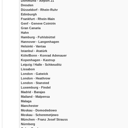
Dortmund - Airport 21
Dresden
Düsseldorf - Rhein-Ruhr
Edinburgh
Frankfurt - Rhein-Main
Genf - Geneve Cointrin
Gran Canaria
Hahn
Hamburg - Fuhlsbüttel
Hannover - Langenhagen
Helsinki - Vantaa
Istanbul - Atatürk
Köln/Bonn - Konrad Adenauer
Kopenhagen - Kastrup
Leipzig / Halle - Schkeuditz
Lissabon
London - Gatwick
London - Heathrow
London - Stansted
Luxemburg - Findel
Madrid - Barajas
Mailand - Malpensa
Malaga
Manchester
Moskau - Domodedowo
Moskau - Scheremetjewo
München - Franz Josef Strauss
Nürnberg