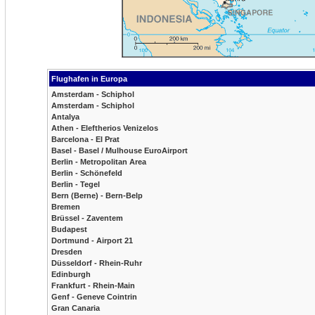
Flughafen in Europa
Amsterdam - Schiphol
Amsterdam - Schiphol
Antalya
Athen - Eleftherios Venizelos
Barcelona - El Prat
Basel - Basel / Mulhouse EuroAirport
Berlin - Metropolitan Area
Berlin - Schönefeld
Berlin - Tegel
Bern (Berne) - Bern-Belp
Bremen
Brüssel - Zaventem
Budapest
Dortmund - Airport 21
Dresden
Düsseldorf - Rhein-Ruhr
Edinburgh
Frankfurt - Rhein-Main
Genf - Geneve Cointrin
Gran Canaria