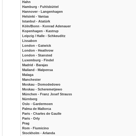
Hahn
Hamburg - Fuhlsbüttel
Hannover - Langenhagen
Helsinki - Vantaa
Istanbul - Atatürk
Köln/Bonn - Konrad Adenauer
Kopenhagen - Kastrup
Leipzig / Halle - Schkeuditz
Lissabon
London - Gatwick
London - Heathrow
London - Stansted
Luxemburg - Findel
Madrid - Barajas
Mailand - Malpensa
Malaga
Manchester
Moskau - Domodedowo
Moskau - Scheremetjewo
München - Franz Josef Strauss
Nürnberg
Oslo - Gardermoen
Palma de Mallorca
Paris - Charles de Gaulle
Paris - Orly
Prag
Rom - Fiumicino
Stockholm - Arlanda