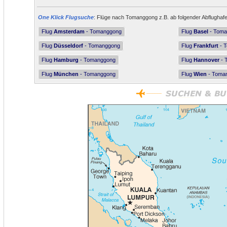
One Klick Flugsuche
: Flüge nach Tomanggong z.B. ab folgender Abflughafe
Flug
Amsterdam
- Tomanggong
Flug
Basel
- Toma
Flug
Düsseldorf
- Tomanggong
Flug
Frankfurt
- 
Flug
Hamburg
- Tomanggong
Flug
Hannover
- 
Flug
München
- Tomanggong
Flug
Wien
- Toma