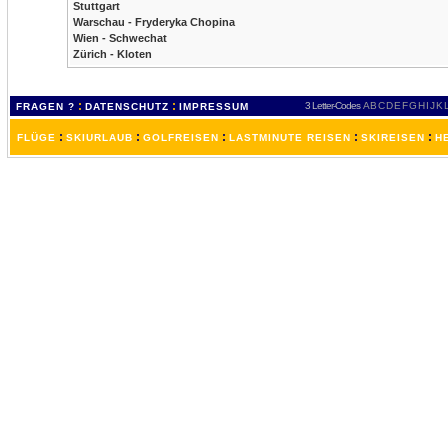
Stuttgart
Warschau - Fryderyka Chopina
Wien - Schwechat
Zürich - Kloten
:
:
3 Letter-Codes
A
B
C
D
E
F
G
H
I
J
K
FRAGEN ?
DATENSCHUTZ
IMPRESSUM
:
:
:
:
:
FLÜGE
SKIURLAUB
GOLFREISEN
LASTMINUTE REISEN
SKIREISEN
H