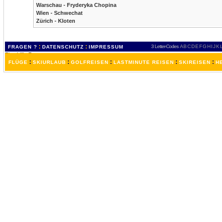
Warschau - Fryderyka Chopina
Wien - Schwechat
Zürich - Kloten
:
:
3 Letter-Codes
A
B
C
D
E
F
G
H
I
J
K
FRAGEN ?
DATENSCHUTZ
IMPRESSUM
:
:
:
:
:
FLÜGE
SKIURLAUB
GOLFREISEN
LASTMINUTE REISEN
SKIREISEN
H