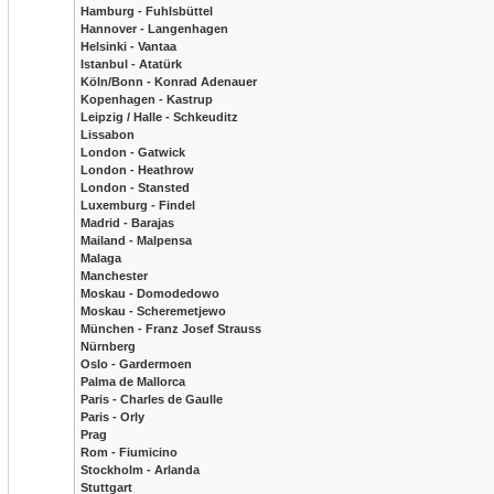
Hamburg - Fuhlsbüttel
Hannover - Langenhagen
Helsinki - Vantaa
Istanbul - Atatürk
Köln/Bonn - Konrad Adenauer
Kopenhagen - Kastrup
Leipzig / Halle - Schkeuditz
Lissabon
London - Gatwick
London - Heathrow
London - Stansted
Luxemburg - Findel
Madrid - Barajas
Mailand - Malpensa
Malaga
Manchester
Moskau - Domodedowo
Moskau - Scheremetjewo
München - Franz Josef Strauss
Nürnberg
Oslo - Gardermoen
Palma de Mallorca
Paris - Charles de Gaulle
Paris - Orly
Prag
Rom - Fiumicino
Stockholm - Arlanda
Stuttgart