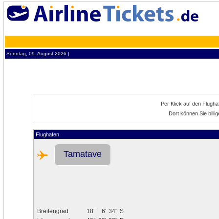
Sonntag, 09. August 2026 ¦
Per Klick auf den Flugh
Dort können Sie bill
Flughafen
Tamatave
Breitengrad
18°
6'
34"
S