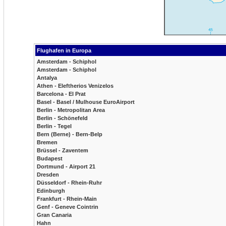
Flughafen in Europa
Amsterdam - Schiphol
Amsterdam - Schiphol
Antalya
Athen - Eleftherios Venizelos
Barcelona - El Prat
Basel - Basel / Mulhouse EuroAirport
Berlin - Metropolitan Area
Berlin - Schönefeld
Berlin - Tegel
Bern (Berne) - Bern-Belp
Bremen
Brüssel - Zaventem
Budapest
Dortmund - Airport 21
Dresden
Düsseldorf - Rhein-Ruhr
Edinburgh
Frankfurt - Rhein-Main
Genf - Geneve Cointrin
Gran Canaria
Hahn