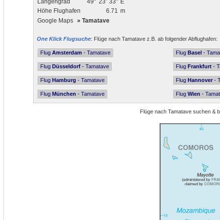
Längengrad
49°
23'
33"
E
Höhe Flughafen
6.71
m
Google Maps
»
Tamatave
One Klick Flugsuche
: Flüge nach Tamatave z.B. ab folgender Abflughafen:
Flug
Amsterdam
- Tamatave
Flug
Basel
- Tama
Flug
Düsseldorf
- Tamatave
Flug
Frankfurt
- 
Flug
Hamburg
- Tamatave
Flug
Hannover
- 
Flug
München
- Tamatave
Flug
Wien
- Tama