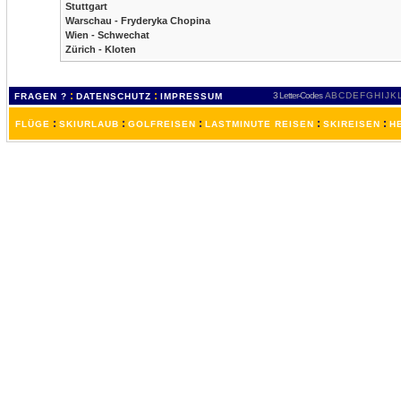
Stuttgart
Warschau - Fryderyka Chopina
Wien - Schwechat
Zürich - Kloten
:
:
3 Letter-Codes
A
B
C
D
E
F
G
H
I
J
K
FRAGEN ?
DATENSCHUTZ
IMPRESSUM
:
:
:
:
:
FLÜGE
SKIURLAUB
GOLFREISEN
LASTMINUTE REISEN
SKIREISEN
H