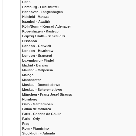
Hahn
Hamburg - Fuhlsbüttel
Hannover - Langenhagen
Helsinki - Vantaa
Istanbul - Atatürk
Köln/Bonn - Konrad Adenauer
Kopenhagen - Kastrup
Leipzig / Halle - Schkeuditz
Lissabon
London - Gatwick
London - Heathrow
London - Stansted
Luxemburg - Findel
Madrid - Barajas
Mailand - Malpensa
Malaga
Manchester
Moskau - Domodedowo
Moskau - Scheremetjewo
München - Franz Josef Strauss
Nürnberg
Oslo - Gardermoen
Palma de Mallorca
Paris - Charles de Gaulle
Paris - Orly
Prag
Rom - Fiumicino
Stockholm - Arlanda