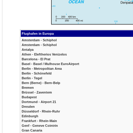
Flughafen in Europa
Amsterdam - Schiphol
Amsterdam - Schiphol
Antalya
Athen - Eleftherios Venizelos
Barcelona - El Prat
Basel - Basel / Mulhouse EuroAirport
Berlin - Metropolitan Area
Berlin - Schönefeld
Berlin - Tegel
Bern (Berne) - Bern-Belp
Bremen
Brüssel - Zaventem
Budapest
Dortmund - Airport 21
Dresden
Düsseldorf - Rhein-Ruhr
Edinburgh
Frankfurt - Rhein-Main
Genf - Geneve Cointrin
Gran Canaria