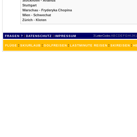
Stockholm - Arlanda
Stuttgart
Warschau - Fryderyka Chopina
Wien - Schwechat
Zürich - Kloten
:
:
3 Letter-Codes
A
B
C
D
E
F
G
H
I
J
K
FRAGEN ?
DATENSCHUTZ
IMPRESSUM
:
:
:
:
:
FLÜGE
SKIURLAUB
GOLFREISEN
LASTMINUTE REISEN
SKIREISEN
H