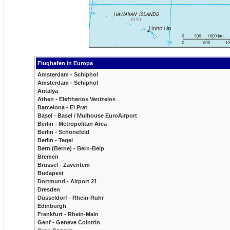
Flughafen in Europa
Amsterdam - Schiphol
Amsterdam - Schiphol
Antalya
Athen - Eleftherios Venizelos
Barcelona - El Prat
Basel - Basel / Mulhouse EuroAirport
Berlin - Metropolitan Area
Berlin - Schönefeld
Berlin - Tegel
Bern (Berne) - Bern-Belp
Bremen
Brüssel - Zaventem
Budapest
Dortmund - Airport 21
Dresden
Düsseldorf - Rhein-Ruhr
Edinburgh
Frankfurt - Rhein-Main
Genf - Geneve Cointrin