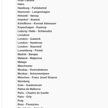
Gran Canaria
Hahn
Hamburg - Fuhlsbüttel
Hannover - Langenhagen
Helsinki - Vantaa
Istanbul - Atatürk
Köln/Bonn - Konrad Adenauer
Kopenhagen - Kastrup
Leipzig / Halle - Schkeuditz
Lissabon
London - Gatwick
London - Heathrow
London - Stansted
Luxemburg - Findel
Madrid - Barajas
Mailand - Malpensa
Malaga
Manchester
Moskau - Domodedowo
Moskau - Scheremetjewo
München - Franz Josef Strauss
Nürnberg
Oslo - Gardermoen
Palma de Mallorca
Paris - Charles de Gaulle
Paris - Orly
Prag
Rom - Fiumicino