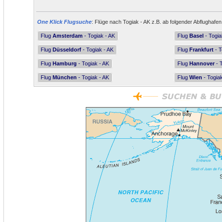
One Klick Flugsuche
: Flüge nach Togiak - AK z.B. ab folgender Abflughafen
Flug
Amsterdam
- Togiak - AK
Flug
Basel
- Togia
Flug
Düsseldorf
- Togiak - AK
Flug
Frankfurt
- T
Flug
Hamburg
- Togiak - AK
Flug
Hannover
- T
Flug
München
- Togiak - AK
Flug
Wien
- Togiak