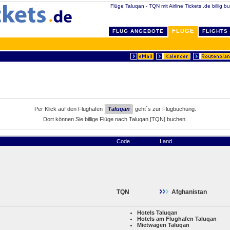
Flüge Taluqan - TQN mit Airline Tickets .de billig b
FLÜGE
FLUG ANGEBOTE
FLIGHTS
Per Klick auf den Flughafen
Taluqan
geht´s zur Flugbuchung.
Dort können Sie billige Flüge nach Taluqan [TQN] buchen.
Code
Land
TQN
Afghanistan
Hotels Taluqan
Hotels am Flughafen Taluqan
Mietwagen Taluqan