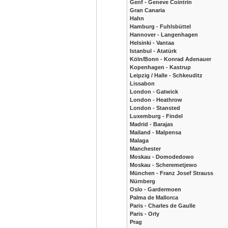
Genf - Geneve Cointrin
Gran Canaria
Hahn
Hamburg - Fuhlsbüttel
Hannover - Langenhagen
Helsinki - Vantaa
Istanbul - Atatürk
Köln/Bonn - Konrad Adenauer
Kopenhagen - Kastrup
Leipzig / Halle - Schkeuditz
Lissabon
London - Gatwick
London - Heathrow
London - Stansted
Luxemburg - Findel
Madrid - Barajas
Mailand - Malpensa
Malaga
Manchester
Moskau - Domodedowo
Moskau - Scheremetjewo
München - Franz Josef Strauss
Nürnberg
Oslo - Gardermoen
Palma de Mallorca
Paris - Charles de Gaulle
Paris - Orly
Prag