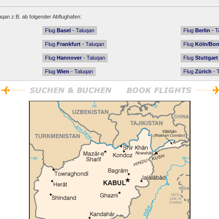
uqan z.B. ab folgender Abflughafen:
Flug
Basel
- Taluqan
Flug
Berlin
- T
Flug
Frankfurt
- Taluqan
Flug
Köln/Bo
Flug
Hannover
- Taluqan
Flug
Stuttgart
Flug
Wien
- Taluqan
Flug
Zürich
- 