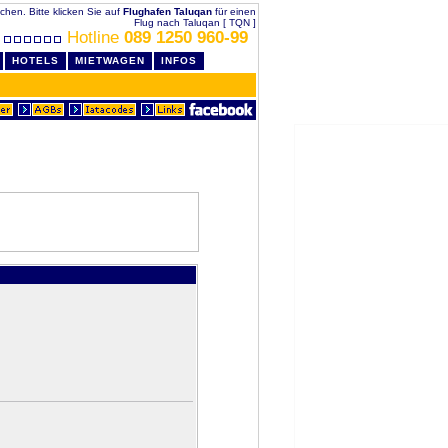
uchen. Bitte klicken Sie auf
Flughafen Taluqan
für einen
Flug nach Taluqan [ TQN ]
Hotline
089 1250 960-99
HOTELS
MIETWAGEN
INFOS