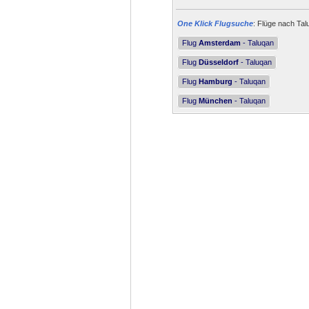
One Klick Flugsuche
: Flüge nach Tal
Flug
Amsterdam
- Taluqan
Flug
Düsseldorf
- Taluqan
Flug
Hamburg
- Taluqan
Flug
München
- Taluqan