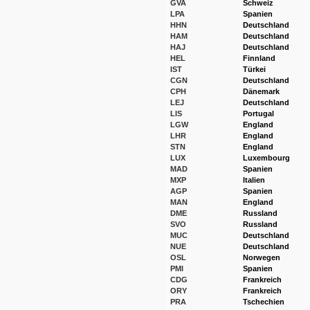
GVA
Schweiz
LPA
Spanien
HHN
Deutschland
HAM
Deutschland
HAJ
Deutschland
HEL
Finnland
IST
Türkei
CGN
Deutschland
CPH
Dänemark
LEJ
Deutschland
LIS
Portugal
LGW
England
LHR
England
STN
England
LUX
Luxembourg
MAD
Spanien
MXP
Italien
AGP
Spanien
MAN
England
DME
Russland
SVO
Russland
MUC
Deutschland
NUE
Deutschland
OSL
Norwegen
PMI
Spanien
CDG
Frankreich
ORY
Frankreich
PRA
Tschechien