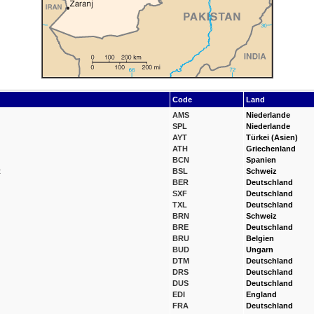
Code
Land
AMS
Niederlande
SPL
Niederlande
AYT
Türkei (Asien)
ATH
Griechenland
BCN
Spanien
t
BSL
Schweiz
BER
Deutschland
SXF
Deutschland
TXL
Deutschland
BRN
Schweiz
BRE
Deutschland
BRU
Belgien
BUD
Ungarn
DTM
Deutschland
DRS
Deutschland
DUS
Deutschland
EDI
England
FRA
Deutschland