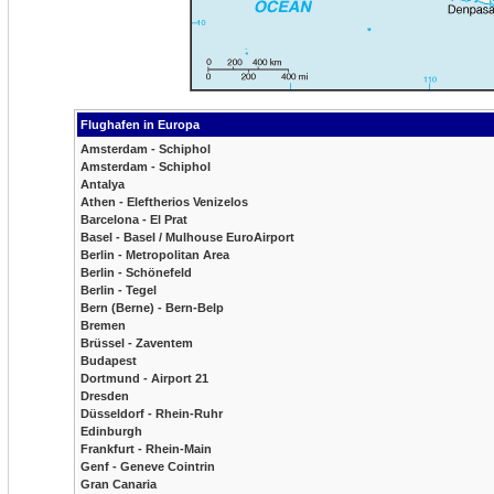
Flughafen in Europa
Amsterdam - Schiphol
Amsterdam - Schiphol
Antalya
Athen - Eleftherios Venizelos
Barcelona - El Prat
Basel - Basel / Mulhouse EuroAirport
Berlin - Metropolitan Area
Berlin - Schönefeld
Berlin - Tegel
Bern (Berne) - Bern-Belp
Bremen
Brüssel - Zaventem
Budapest
Dortmund - Airport 21
Dresden
Düsseldorf - Rhein-Ruhr
Edinburgh
Frankfurt - Rhein-Main
Genf - Geneve Cointrin
Gran Canaria