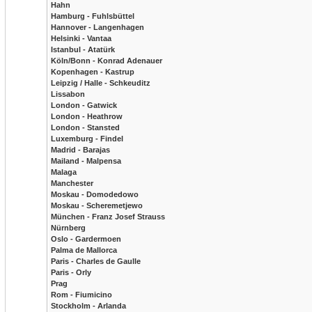
Hahn
Hamburg - Fuhlsbüttel
Hannover - Langenhagen
Helsinki - Vantaa
Istanbul - Atatürk
Köln/Bonn - Konrad Adenauer
Kopenhagen - Kastrup
Leipzig / Halle - Schkeuditz
Lissabon
London - Gatwick
London - Heathrow
London - Stansted
Luxemburg - Findel
Madrid - Barajas
Mailand - Malpensa
Malaga
Manchester
Moskau - Domodedowo
Moskau - Scheremetjewo
München - Franz Josef Strauss
Nürnberg
Oslo - Gardermoen
Palma de Mallorca
Paris - Charles de Gaulle
Paris - Orly
Prag
Rom - Fiumicino
Stockholm - Arlanda