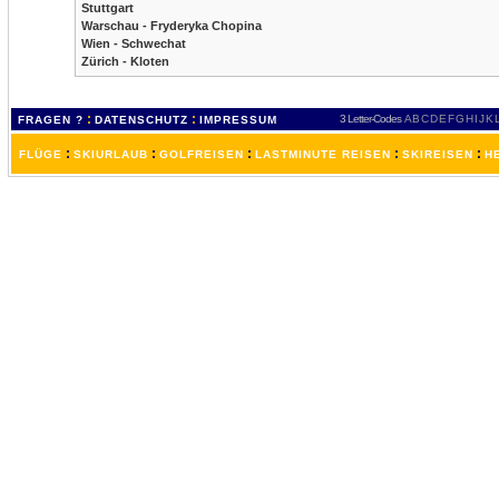
Stuttgart
Warschau - Fryderyka Chopina
Wien - Schwechat
Zürich - Kloten
:
:
3 Letter-Codes
A
B
C
D
E
F
G
H
I
J
K
FRAGEN ?
DATENSCHUTZ
IMPRESSUM
:
:
:
:
:
FLÜGE
SKIURLAUB
GOLFREISEN
LASTMINUTE REISEN
SKIREISEN
H