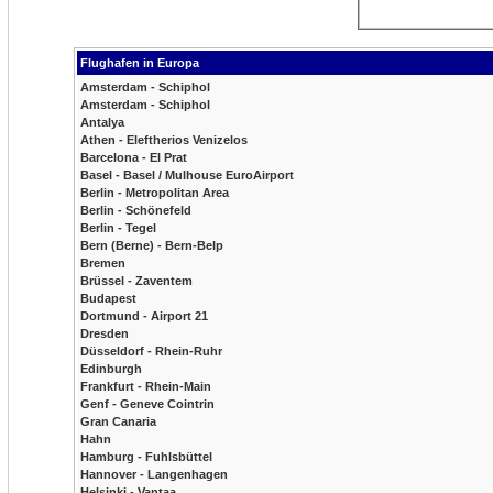
Flughafen in Europa
Amsterdam - Schiphol
Amsterdam - Schiphol
Antalya
Athen - Eleftherios Venizelos
Barcelona - El Prat
Basel - Basel / Mulhouse EuroAirport
Berlin - Metropolitan Area
Berlin - Schönefeld
Berlin - Tegel
Bern (Berne) - Bern-Belp
Bremen
Brüssel - Zaventem
Budapest
Dortmund - Airport 21
Dresden
Düsseldorf - Rhein-Ruhr
Edinburgh
Frankfurt - Rhein-Main
Genf - Geneve Cointrin
Gran Canaria
Hahn
Hamburg - Fuhlsbüttel
Hannover - Langenhagen
Helsinki - Vantaa