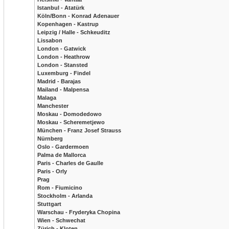
Istanbul - Atatürk
Köln/Bonn - Konrad Adenauer
Kopenhagen - Kastrup
Leipzig / Halle - Schkeuditz
Lissabon
London - Gatwick
London - Heathrow
London - Stansted
Luxemburg - Findel
Madrid - Barajas
Mailand - Malpensa
Malaga
Manchester
Moskau - Domodedowo
Moskau - Scheremetjewo
München - Franz Josef Strauss
Nürnberg
Oslo - Gardermoen
Palma de Mallorca
Paris - Charles de Gaulle
Paris - Orly
Prag
Rom - Fiumicino
Stockholm - Arlanda
Stuttgart
Warschau - Fryderyka Chopina
Wien - Schwechat
Zürich - Kloten