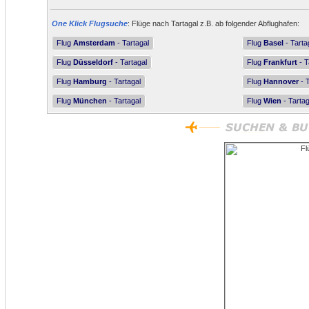
One Klick Flugsuche
: Flüge nach Tartagal z.B. ab folgender Abflughafen:
Flug
Amsterdam
- Tartagal
Flug
Basel
- Tarta
Flug
Düsseldorf
- Tartagal
Flug
Frankfurt
- T
Flug
Hamburg
- Tartagal
Flug
Hannover
- T
Flug
München
- Tartagal
Flug
Wien
- Tartag