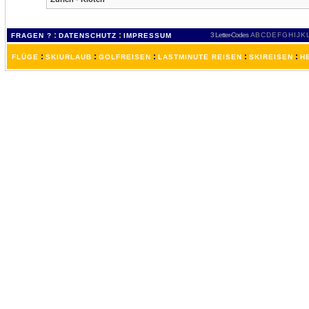
:
:
3 Letter-Codes
A
B
C
D
E
F
G
H
I
J
K
FRAGEN ?
DATENSCHUTZ
IMPRESSUM
:
:
:
:
:
FLÜGE
SKIURLAUB
GOLFREISEN
LASTMINUTE REISEN
SKIREISEN
H