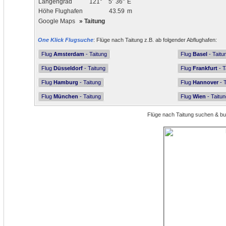
Längengrad
121°
5'
36"
E
Höhe Flughafen
43.59
m
Google Maps
»
Taitung
One Klick Flugsuche
: Flüge nach Taitung z.B. ab folgender Abflughafen:
Flug
Amsterdam
- Taitung
Flug
Basel
- Taitu
Flug
Düsseldorf
- Taitung
Flug
Frankfurt
- T
Flug
Hamburg
- Taitung
Flug
Hannover
- T
Flug
München
- Taitung
Flug
Wien
- Taitun