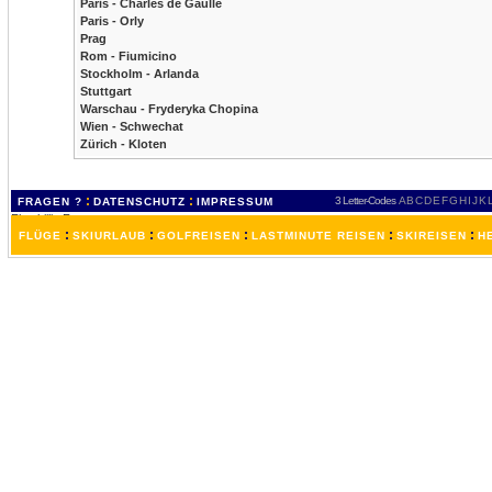
Paris - Charles de Gaulle
Paris - Orly
Prag
Rom - Fiumicino
Stockholm - Arlanda
Stuttgart
Warschau - Fryderyka Chopina
Wien - Schwechat
Zürich - Kloten
:
:
3 Letter-Codes
A
B
C
D
E
F
G
H
I
J
K
FRAGEN ?
DATENSCHUTZ
IMPRESSUM
:
:
:
:
:
FLÜGE
SKIURLAUB
GOLFREISEN
LASTMINUTE REISEN
SKIREISEN
H