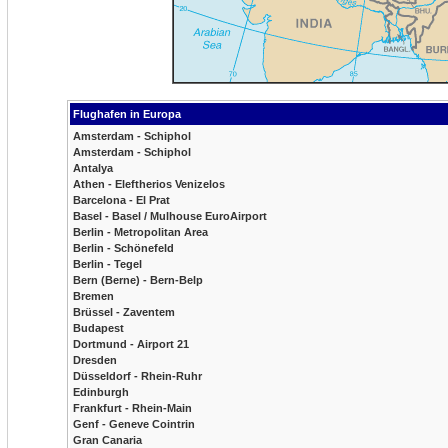
Flughafen in Europa
Amsterdam - Schiphol
Amsterdam - Schiphol
Antalya
Athen - Eleftherios Venizelos
Barcelona - El Prat
Basel - Basel / Mulhouse EuroAirport
Berlin - Metropolitan Area
Berlin - Schönefeld
Berlin - Tegel
Bern (Berne) - Bern-Belp
Bremen
Brüssel - Zaventem
Budapest
Dortmund - Airport 21
Dresden
Düsseldorf - Rhein-Ruhr
Edinburgh
Frankfurt - Rhein-Main
Genf - Geneve Cointrin
Gran Canaria