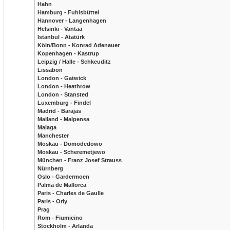
Hahn
Hamburg - Fuhlsbüttel
Hannover - Langenhagen
Helsinki - Vantaa
Istanbul - Atatürk
Köln/Bonn - Konrad Adenauer
Kopenhagen - Kastrup
Leipzig / Halle - Schkeuditz
Lissabon
London - Gatwick
London - Heathrow
London - Stansted
Luxemburg - Findel
Madrid - Barajas
Mailand - Malpensa
Malaga
Manchester
Moskau - Domodedowo
Moskau - Scheremetjewo
München - Franz Josef Strauss
Nürnberg
Oslo - Gardermoen
Palma de Mallorca
Paris - Charles de Gaulle
Paris - Orly
Prag
Rom - Fiumicino
Stockholm - Arlanda