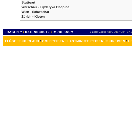
Stuttgart
Warschau - Fryderyka Chopina
Wien - Schwechat
Zürich - Kloten
:
:
3 Letter-Codes
A
B
C
D
E
F
G
H
I
J
K
FRAGEN ?
DATENSCHUTZ
IMPRESSUM
:
:
:
:
:
FLÜGE
SKIURLAUB
GOLFREISEN
LASTMINUTE REISEN
SKIREISEN
H