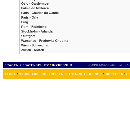
Oslo - Gardermoen
Palma de Mallorca
Paris - Charles de Gaulle
Paris - Orly
Prag
Rom - Fiumicino
Stockholm - Arlanda
Stuttgart
Warschau - Fryderyka Chopina
Wien - Schwechat
Zürich - Kloten
:
:
3 Letter-Codes
A
B
C
D
E
F
G
H
I
J
K
FRAGEN ?
DATENSCHUTZ
IMPRESSUM
:
:
:
:
:
FLÜGE
SKIURLAUB
GOLFREISEN
LASTMINUTE REISEN
SKIREISEN
H