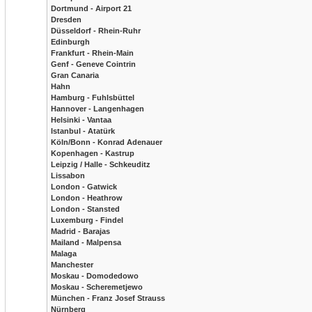
Dortmund - Airport 21
Dresden
Düsseldorf - Rhein-Ruhr
Edinburgh
Frankfurt - Rhein-Main
Genf - Geneve Cointrin
Gran Canaria
Hahn
Hamburg - Fuhlsbüttel
Hannover - Langenhagen
Helsinki - Vantaa
Istanbul - Atatürk
Köln/Bonn - Konrad Adenauer
Kopenhagen - Kastrup
Leipzig / Halle - Schkeuditz
Lissabon
London - Gatwick
London - Heathrow
London - Stansted
Luxemburg - Findel
Madrid - Barajas
Mailand - Malpensa
Malaga
Manchester
Moskau - Domodedowo
Moskau - Scheremetjewo
München - Franz Josef Strauss
Nürnberg