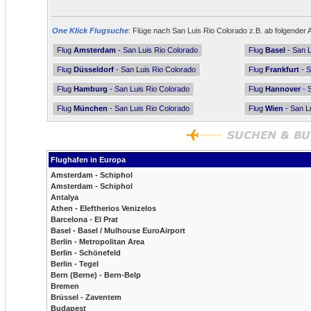
One Klick Flugsuche
: Flüge nach San Luis Rio Colorado z.B. ab folgender 
Flug
Amsterdam
- San Luis Rio Colorado
Flug
Basel
- San L
Flug
Düsseldorf
- San Luis Rio Colorado
Flug
Frankfurt
- S
Flug
Hamburg
- San Luis Rio Colorado
Flug
Hannover
- 
Flug
München
- San Luis Rio Colorado
Flug
Wien
- San L
Flughafen in Europa
Amsterdam - Schiphol
Amsterdam - Schiphol
Antalya
Athen - Eleftherios Venizelos
Barcelona - El Prat
Basel - Basel / Mulhouse EuroAirport
Berlin - Metropolitan Area
Berlin - Schönefeld
Berlin - Tegel
Bern (Berne) - Bern-Belp
Bremen
Brüssel - Zaventem
Budapest