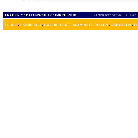
:
:
3 Letter-Codes
A
B
C
D
E
F
G
H
I
J
K
FRAGEN ?
DATENSCHUTZ
IMPRESSUM
:
:
:
:
:
FLÜGE
SKIURLAUB
GOLFREISEN
LASTMINUTE REISEN
SKIREISEN
H