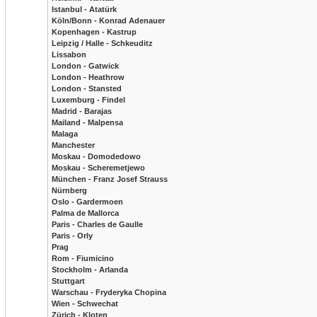
Istanbul - Atatürk
Köln/Bonn - Konrad Adenauer
Kopenhagen - Kastrup
Leipzig / Halle - Schkeuditz
Lissabon
London - Gatwick
London - Heathrow
London - Stansted
Luxemburg - Findel
Madrid - Barajas
Mailand - Malpensa
Malaga
Manchester
Moskau - Domodedowo
Moskau - Scheremetjewo
München - Franz Josef Strauss
Nürnberg
Oslo - Gardermoen
Palma de Mallorca
Paris - Charles de Gaulle
Paris - Orly
Prag
Rom - Fiumicino
Stockholm - Arlanda
Stuttgart
Warschau - Fryderyka Chopina
Wien - Schwechat
Zürich - Kloten