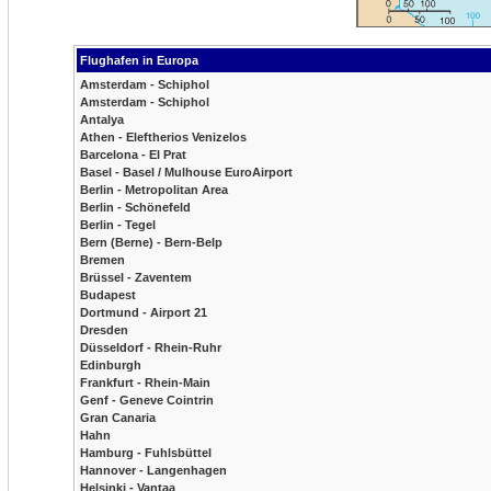
Flughafen in Europa
Amsterdam - Schiphol
Amsterdam - Schiphol
Antalya
Athen - Eleftherios Venizelos
Barcelona - El Prat
Basel - Basel / Mulhouse EuroAirport
Berlin - Metropolitan Area
Berlin - Schönefeld
Berlin - Tegel
Bern (Berne) - Bern-Belp
Bremen
Brüssel - Zaventem
Budapest
Dortmund - Airport 21
Dresden
Düsseldorf - Rhein-Ruhr
Edinburgh
Frankfurt - Rhein-Main
Genf - Geneve Cointrin
Gran Canaria
Hahn
Hamburg - Fuhlsbüttel
Hannover - Langenhagen
Helsinki - Vantaa