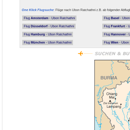
One Klick Flugsuche
: Flüge nach Ubon Ratchathni z.B. ab folgender Abflug
Flug
Amsterdam
- Ubon Ratchathni
Flug
Basel
- Ubon
Flug
Düsseldorf
- Ubon Ratchathni
Flug
Frankfurt
- U
Flug
Hamburg
- Ubon Ratchathni
Flug
Hannover
- 
Flug
München
- Ubon Ratchathni
Flug
Wien
- Ubon 