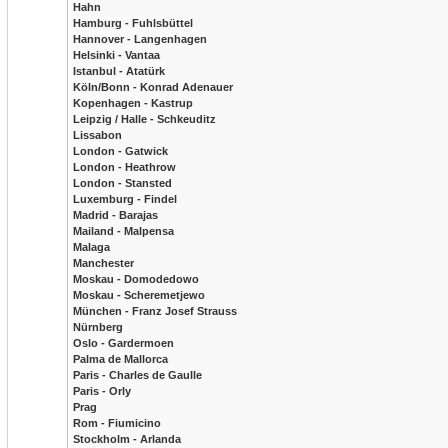
Hahn
Hamburg - Fuhlsbüttel
Hannover - Langenhagen
Helsinki - Vantaa
Istanbul - Atatürk
Köln/Bonn - Konrad Adenauer
Kopenhagen - Kastrup
Leipzig / Halle - Schkeuditz
Lissabon
London - Gatwick
London - Heathrow
London - Stansted
Luxemburg - Findel
Madrid - Barajas
Mailand - Malpensa
Malaga
Manchester
Moskau - Domodedowo
Moskau - Scheremetjewo
München - Franz Josef Strauss
Nürnberg
Oslo - Gardermoen
Palma de Mallorca
Paris - Charles de Gaulle
Paris - Orly
Prag
Rom - Fiumicino
Stockholm - Arlanda