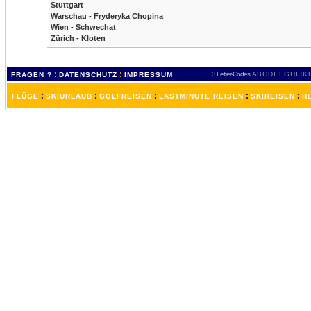
Stuttgart
Warschau - Fryderyka Chopina
Wien - Schwechat
Zürich - Kloten
:
:
3 Letter-Codes
A
B
C
D
E
F
G
H
I
J
K
FRAGEN ?
DATENSCHUTZ
IMPRESSUM
:
:
:
:
:
FLÜGE
SKIURLAUB
GOLFREISEN
LASTMINUTE REISEN
SKIREISEN
H