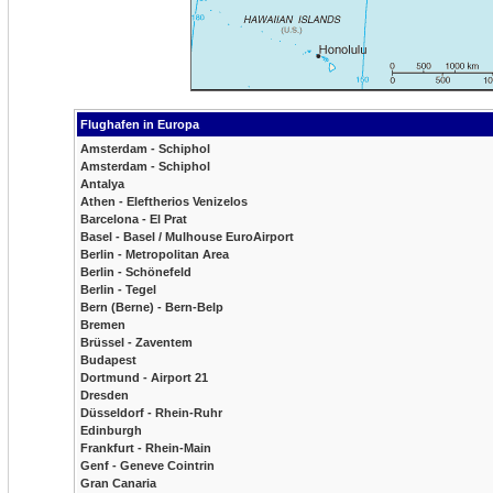
Flughafen in Europa
Amsterdam - Schiphol
Amsterdam - Schiphol
Antalya
Athen - Eleftherios Venizelos
Barcelona - El Prat
Basel - Basel / Mulhouse EuroAirport
Berlin - Metropolitan Area
Berlin - Schönefeld
Berlin - Tegel
Bern (Berne) - Bern-Belp
Bremen
Brüssel - Zaventem
Budapest
Dortmund - Airport 21
Dresden
Düsseldorf - Rhein-Ruhr
Edinburgh
Frankfurt - Rhein-Main
Genf - Geneve Cointrin
Gran Canaria