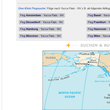
One Klick Flugsuche
: Flüge nach Yucca Flats - NV z.B. ab folgender Abflug
Flug
Amsterdam
- Yucca Flats - NV
Flug
Basel
- Yucca
Flug
Düsseldorf
- Yucca Flats - NV
Flug
Frankfurt
- Y
Flug
Hamburg
- Yucca Flats - NV
Flug
Hannover
- 
Flug
München
- Yucca Flats - NV
Flug
Wien
- Yucca