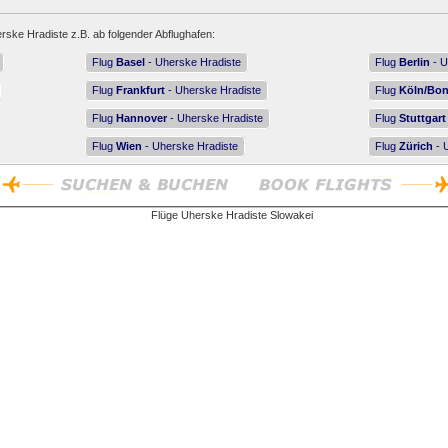
rske Hradiste z.B. ab folgender Abflughafen:
Flug
Basel
- Uherske Hradiste
Flug
Berlin
- U
Flug
Frankfurt
- Uherske Hradiste
Flug
Köln/Bo
Flug
Hannover
- Uherske Hradiste
Flug
Stuttgart
Flug
Wien
- Uherske Hradiste
Flug
Zürich
- 