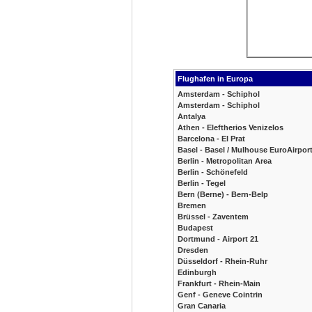
Flughafen in Europa
Amsterdam - Schiphol
Amsterdam - Schiphol
Antalya
Athen - Eleftherios Venizelos
Barcelona - El Prat
Basel - Basel / Mulhouse EuroAirpor
Berlin - Metropolitan Area
Berlin - Schönefeld
Berlin - Tegel
Bern (Berne) - Bern-Belp
Bremen
Brüssel - Zaventem
Budapest
Dortmund - Airport 21
Dresden
Düsseldorf - Rhein-Ruhr
Edinburgh
Frankfurt - Rhein-Main
Genf - Geneve Cointrin
Gran Canaria