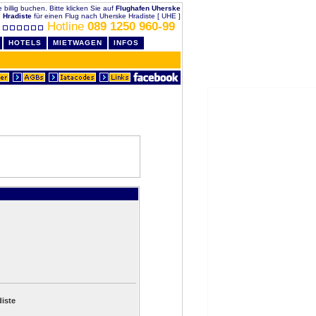
 billig buchen. Bitte klicken Sie auf
Flughafen Uherske
Hradiste
für einen Flug nach Uherske Hradiste [ UHE ]
Hotline
089 1250 960-99
HOTELS
MIETWAGEN
INFOS
iste