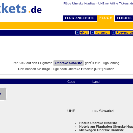
Flüge Uherske Hradiste - UHE mit Airline Tickets .de
FLÜGE
FLUG ANGEBOTE
FLIGHTS
Per Klick auf den Flughafen
Uherske Hradiste
geht´s zur Flugbuchung.
Dort können Sie billige Flüge nach Uherske Hradiste [UHE] buchen.
Code
Land
e
UHE
Slowakei
Hotels Uherske Hradiste
Hotels am Flughafen Uherske Hrad
Mietwagen Uherske Hradiste