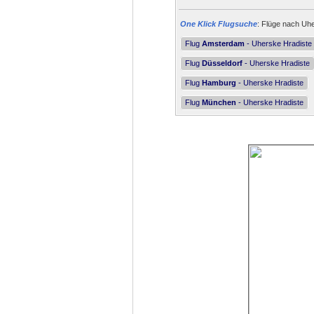
One Klick Flugsuche
: Flüge nach Uhe
Flug
Amsterdam
- Uherske Hradiste
Flug
Düsseldorf
- Uherske Hradiste
Flug
Hamburg
- Uherske Hradiste
Flug
München
- Uherske Hradiste