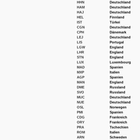
HHN
Deutschland
HAM
Deutschland
HAJ
Deutschland
HEL
Finnland
IST
Türkei
CGN
Deutschland
CPH
Dänemark
LEJ
Deutschland
LIS
Portugal
LGW
England
LHR
England
STN
England
LUX
Luxembourg
MAD
Spanien
MXP
Italien
AGP
Spanien
MAN
England
DME
Russland
SVO
Russland
MUC
Deutschland
NUE
Deutschland
OSL
Norwegen
PMI
Spanien
CDG
Frankreich
ORY
Frankreich
PRA
Tschechien
ROM
Italien
ARN
Schweden