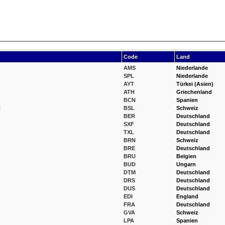
Code
Land
AMS
Niederlande
SPL
Niederlande
AYT
Türkei (Asien)
ATH
Griechenland
BCN
Spanien
t
BSL
Schweiz
BER
Deutschland
SXF
Deutschland
TXL
Deutschland
BRN
Schweiz
BRE
Deutschland
BRU
Belgien
BUD
Ungarn
DTM
Deutschland
DRS
Deutschland
DUS
Deutschland
EDI
England
FRA
Deutschland
GVA
Schweiz
LPA
Spanien