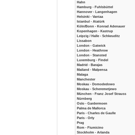
Hahn
Hamburg - Fuhlsbüttel
Hannover - Langenhagen
Helsinki - Vantaa
Istanbul - Atatürk
Köln/Bonn - Konrad Adenauer
Kopenhagen - Kastrup
Leipzig / Halle - Schkeuditz
Lissabon
London - Gatwick
London - Heathrow
London - Stansted
Luxemburg - Findel
Madrid - Barajas
Mailand - Malpensa
Malaga
Manchester
Moskau - Domodedowo
Moskau - Scheremetjewo
München - Franz Josef Strauss
Nürnberg
Oslo - Gardermoen
Palma de Mallorca
Paris - Charles de Gaulle
Paris - Orly
Prag
Rom - Fiumicino
Stockholm - Arlanda