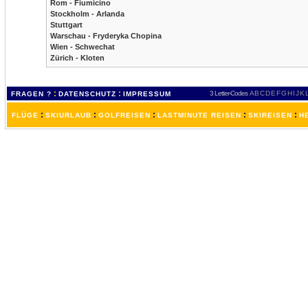
Rom - Fiumicino
Stockholm - Arlanda
Stuttgart
Warschau - Fryderyka Chopina
Wien - Schwechat
Zürich - Kloten
:
:
3 Letter-Codes
A
B
C
D
E
F
G
H
I
J
K
FRAGEN ?
DATENSCHUTZ
IMPRESSUM
:
:
:
:
:
FLÜGE
SKIURLAUB
GOLFREISEN
LASTMINUTE REISEN
SKIREISEN
H