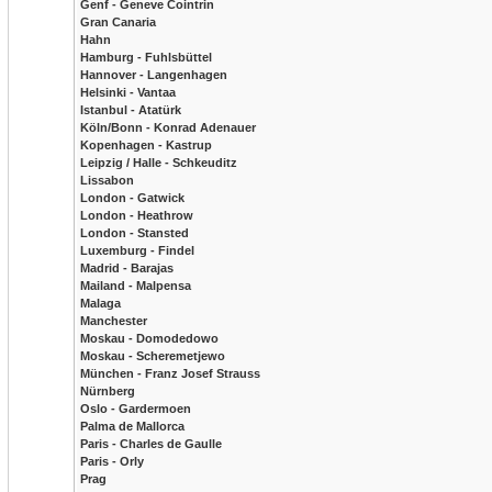
Genf - Geneve Cointrin
Gran Canaria
Hahn
Hamburg - Fuhlsbüttel
Hannover - Langenhagen
Helsinki - Vantaa
Istanbul - Atatürk
Köln/Bonn - Konrad Adenauer
Kopenhagen - Kastrup
Leipzig / Halle - Schkeuditz
Lissabon
London - Gatwick
London - Heathrow
London - Stansted
Luxemburg - Findel
Madrid - Barajas
Mailand - Malpensa
Malaga
Manchester
Moskau - Domodedowo
Moskau - Scheremetjewo
München - Franz Josef Strauss
Nürnberg
Oslo - Gardermoen
Palma de Mallorca
Paris - Charles de Gaulle
Paris - Orly
Prag