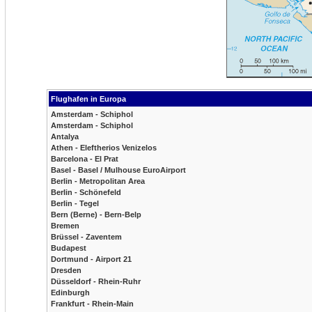
Flughafen in Europa
Amsterdam - Schiphol
Amsterdam - Schiphol
Antalya
Athen - Eleftherios Venizelos
Barcelona - El Prat
Basel - Basel / Mulhouse EuroAirport
Berlin - Metropolitan Area
Berlin - Schönefeld
Berlin - Tegel
Bern (Berne) - Bern-Belp
Bremen
Brüssel - Zaventem
Budapest
Dortmund - Airport 21
Dresden
Düsseldorf - Rhein-Ruhr
Edinburgh
Frankfurt - Rhein-Main