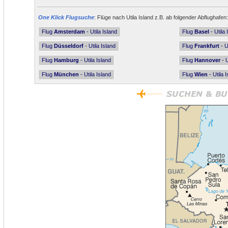
One Klick Flugsuche
: Flüge nach Utila Island z.B. ab folgender Abflughafen:
Flug
Amsterdam
- Utila Island
Flug
Basel
- Utila 
Flug
Düsseldorf
- Utila Island
Flug
Frankfurt
- U
Flug
Hamburg
- Utila Island
Flug
Hannover
- U
Flug
München
- Utila Island
Flug
Wien
- Utila 