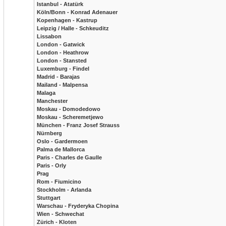
Istanbul - Atatürk
Köln/Bonn - Konrad Adenauer
Kopenhagen - Kastrup
Leipzig / Halle - Schkeuditz
Lissabon
London - Gatwick
London - Heathrow
London - Stansted
Luxemburg - Findel
Madrid - Barajas
Mailand - Malpensa
Malaga
Manchester
Moskau - Domodedowo
Moskau - Scheremetjewo
München - Franz Josef Strauss
Nürnberg
Oslo - Gardermoen
Palma de Mallorca
Paris - Charles de Gaulle
Paris - Orly
Prag
Rom - Fiumicino
Stockholm - Arlanda
Stuttgart
Warschau - Fryderyka Chopina
Wien - Schwechat
Zürich - Kloten