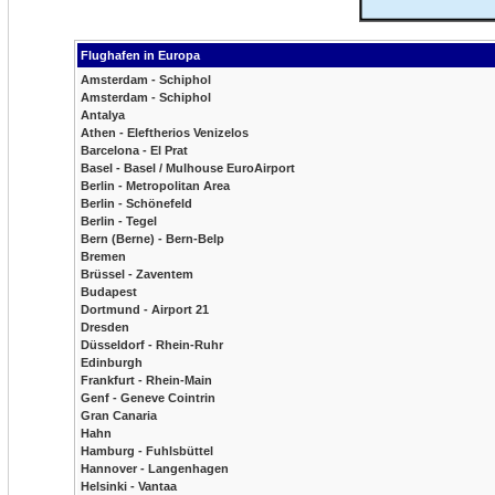
Flughafen in Europa
Amsterdam - Schiphol
Amsterdam - Schiphol
Antalya
Athen - Eleftherios Venizelos
Barcelona - El Prat
Basel - Basel / Mulhouse EuroAirport
Berlin - Metropolitan Area
Berlin - Schönefeld
Berlin - Tegel
Bern (Berne) - Bern-Belp
Bremen
Brüssel - Zaventem
Budapest
Dortmund - Airport 21
Dresden
Düsseldorf - Rhein-Ruhr
Edinburgh
Frankfurt - Rhein-Main
Genf - Geneve Cointrin
Gran Canaria
Hahn
Hamburg - Fuhlsbüttel
Hannover - Langenhagen
Helsinki - Vantaa