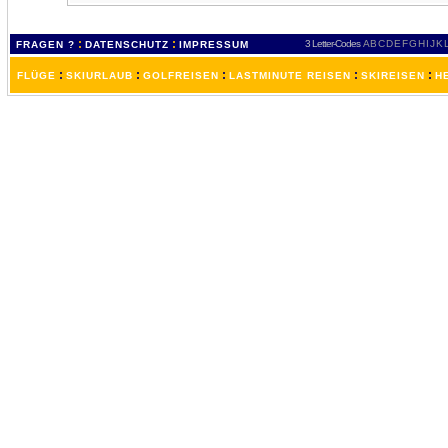
:
:
3 Letter-Codes
A
B
C
D
E
F
G
H
I
J
K
FRAGEN ?
DATENSCHUTZ
IMPRESSUM
:
:
:
:
:
FLÜGE
SKIURLAUB
GOLFREISEN
LASTMINUTE REISEN
SKIREISEN
H