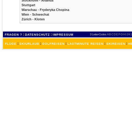
Stockholm - Arlanda
Stuttgart
Warschau - Fryderyka Chopina
Wien - Schwechat
Zürich - Kloten
:
:
3 Letter-Codes
A
B
C
D
E
F
G
H
I
J
K
FRAGEN ?
DATENSCHUTZ
IMPRESSUM
:
:
:
:
:
FLÜGE
SKIURLAUB
GOLFREISEN
LASTMINUTE REISEN
SKIREISEN
H