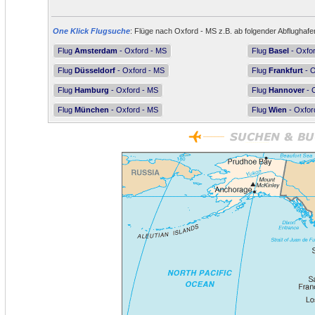
One Klick Flugsuche
: Flüge nach Oxford - MS z.B. ab folgender Abflughafe
Flug
Amsterdam
- Oxford - MS
Flug
Basel
- Oxfo
Flug
Düsseldorf
- Oxford - MS
Flug
Frankfurt
- O
Flug
Hamburg
- Oxford - MS
Flug
Hannover
- 
Flug
München
- Oxford - MS
Flug
Wien
- Oxfor