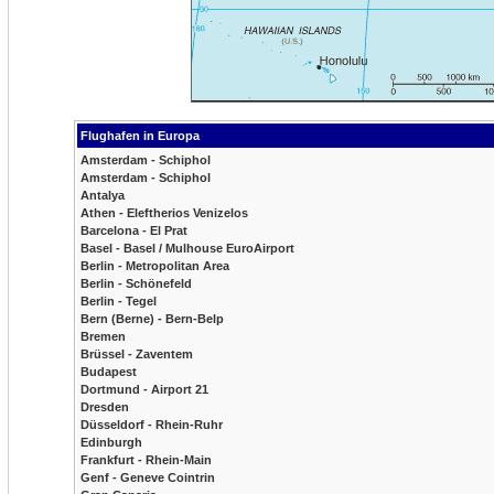
Flughafen in Europa
Amsterdam - Schiphol
Amsterdam - Schiphol
Antalya
Athen - Eleftherios Venizelos
Barcelona - El Prat
Basel - Basel / Mulhouse EuroAirport
Berlin - Metropolitan Area
Berlin - Schönefeld
Berlin - Tegel
Bern (Berne) - Bern-Belp
Bremen
Brüssel - Zaventem
Budapest
Dortmund - Airport 21
Dresden
Düsseldorf - Rhein-Ruhr
Edinburgh
Frankfurt - Rhein-Main
Genf - Geneve Cointrin