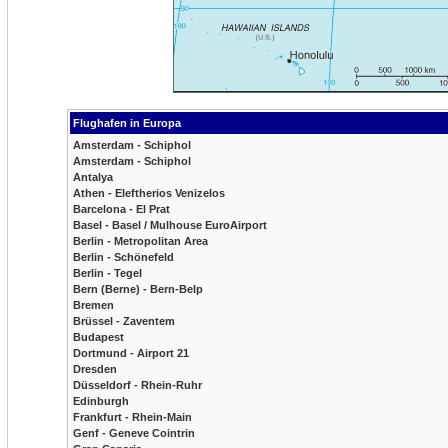
Flughafen in Europa
Amsterdam - Schiphol
Amsterdam - Schiphol
Antalya
Athen - Eleftherios Venizelos
Barcelona - El Prat
Basel - Basel / Mulhouse EuroAirport
Berlin - Metropolitan Area
Berlin - Schönefeld
Berlin - Tegel
Bern (Berne) - Bern-Belp
Bremen
Brüssel - Zaventem
Budapest
Dortmund - Airport 21
Dresden
Düsseldorf - Rhein-Ruhr
Edinburgh
Frankfurt - Rhein-Main
Genf - Geneve Cointrin