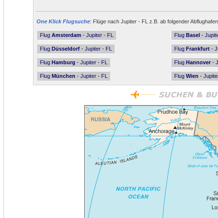
One Klick Flugsuche
: Flüge nach Jupiter - FL z.B. ab folgender Abflughafen
Flug
Amsterdam
- Jupiter - FL
Flug
Basel
- Jupit
Flug
Düsseldorf
- Jupiter - FL
Flug
Frankfurt
- J
Flug
Hamburg
- Jupiter - FL
Flug
Hannover
- J
Flug
München
- Jupiter - FL
Flug
Wien
- Jupite