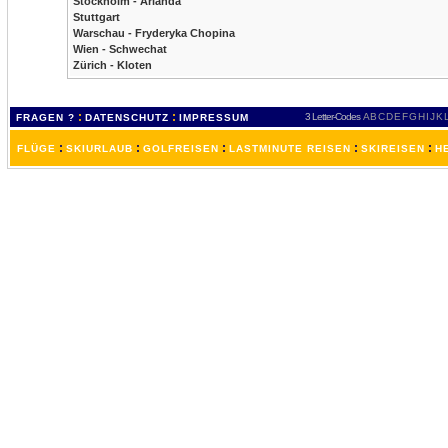
Stockholm - Arlanda
Stuttgart
Warschau - Fryderyka Chopina
Wien - Schwechat
Zürich - Kloten
:
:
3 Letter-Codes
A
B
C
D
E
F
G
H
I
J
K
FRAGEN ?
DATENSCHUTZ
IMPRESSUM
:
:
:
:
:
FLÜGE
SKIURLAUB
GOLFREISEN
LASTMINUTE REISEN
SKIREISEN
H