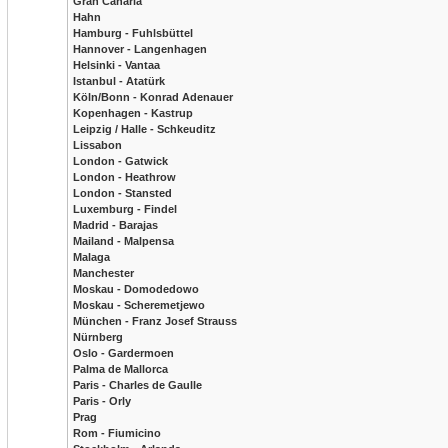
Gran Canaria
Hahn
Hamburg - Fuhlsbüttel
Hannover - Langenhagen
Helsinki - Vantaa
Istanbul - Atatürk
Köln/Bonn - Konrad Adenauer
Kopenhagen - Kastrup
Leipzig / Halle - Schkeuditz
Lissabon
London - Gatwick
London - Heathrow
London - Stansted
Luxemburg - Findel
Madrid - Barajas
Mailand - Malpensa
Malaga
Manchester
Moskau - Domodedowo
Moskau - Scheremetjewo
München - Franz Josef Strauss
Nürnberg
Oslo - Gardermoen
Palma de Mallorca
Paris - Charles de Gaulle
Paris - Orly
Prag
Rom - Fiumicino