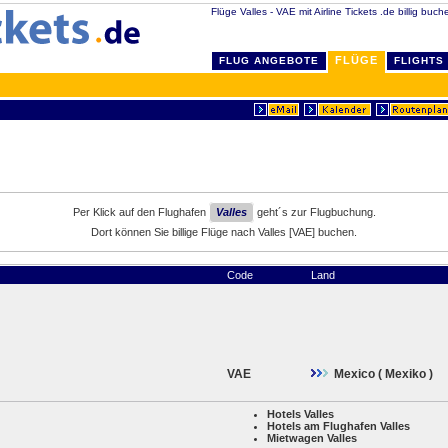
Flüge Valles - VAE mit Airline Tickets .de billig buch
FLÜGE
FLUG ANGEBOTE
FLIGHTS
Per Klick auf den Flughafen
Valles
geht´s zur Flugbuchung.
Dort können Sie billige Flüge nach Valles [VAE] buchen.
Code
Land
VAE
Mexico ( Mexiko )
Hotels Valles
Hotels am Flughafen Valles
Mietwagen Valles