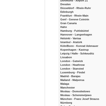
Dortmund - Airport 21
Dresden
Düsseldorf - Rhein-Ruhr
Edinburgh
Frankfurt - Rhein-Main
Genf - Geneve Cointrin
Gran Canaria
Hahn
Hamburg - Fuhlsbüttel
Hannover - Langenhagen
Helsinki - Vantaa
Istanbul - Atatürk
Köln/Bonn - Konrad Adenauer
Kopenhagen - Kastrup
Leipzig / Halle - Schkeuditz
Lissabon
London - Gatwick
London - Heathrow
London - Stansted
Luxemburg - Findel
Madrid - Barajas
Mailand - Malpensa
Malaga
Manchester
Moskau - Domodedowo
Moskau - Scheremetjewo
München - Franz Josef Strauss
Nürnberg