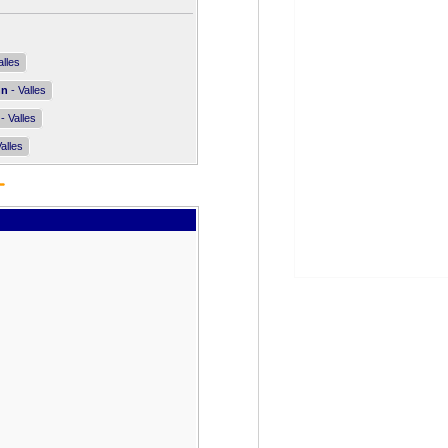
alles
nn
- Valles
- Valles
alles