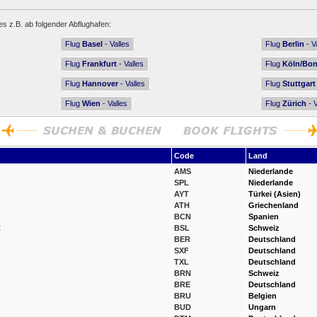
es z.B. ab folgender Abflughafen:
Flug
Basel
- Valles
Flug
Berlin
- V
Flug
Frankfurt
- Valles
Flug
Köln/Bo
Flug
Hannover
- Valles
Flug
Stuttgart
Flug
Wien
- Valles
Flug
Zürich
- V
Code
Land
AMS
Niederlande
SPL
Niederlande
AYT
Türkei (Asien)
ATH
Griechenland
BCN
Spanien
t
BSL
Schweiz
BER
Deutschland
SXF
Deutschland
TXL
Deutschland
BRN
Schweiz
BRE
Deutschland
BRU
Belgien
BUD
Ungarn