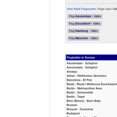
One Klick Flugsuche
: Flüge nach Vall
Flug
Amsterdam
- Valles
Flug
Düsseldorf
- Valles
Flug
Hamburg
- Valles
Flug
München
- Valles
Flughafen in Europa
Amsterdam - Schiphol
Amsterdam - Schiphol
Antalya
Athen - Eleftherios Venizelos
Barcelona - El Prat
Basel - Basel / Mulhouse EuroAirpor
Berlin - Metropolitan Area
Berlin - Schönefeld
Berlin - Tegel
Bern (Berne) - Bern-Belp
Bremen
Brüssel - Zaventem
Budapest