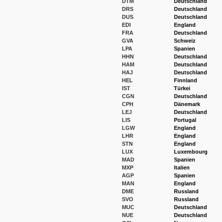
DTM
Deutschland
DRS
Deutschland
DUS
Deutschland
EDI
England
FRA
Deutschland
GVA
Schweiz
LPA
Spanien
HHN
Deutschland
HAM
Deutschland
HAJ
Deutschland
HEL
Finnland
IST
Türkei
CGN
Deutschland
CPH
Dänemark
LEJ
Deutschland
LIS
Portugal
LGW
England
LHR
England
STN
England
LUX
Luxembourg
MAD
Spanien
MXP
Italien
AGP
Spanien
MAN
England
DME
Russland
SVO
Russland
MUC
Deutschland
NUE
Deutschland