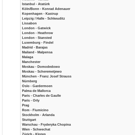
Istanbul - Atatürk
Köln/Bonn - Konrad Adenauer
Kopenhagen - Kastrup
Leipzig / Halle - Schkeuditz
Lissabon
London - Gatwick
London - Heathrow
London - Stansted
Luxemburg - Findel
Madrid - Barajas
Mailand - Malpensa
Malaga
Manchester
Moskau - Domodedowo
Moskau - Scheremetjewo
München - Franz Josef Strauss
Nürnberg
Oslo - Gardermoen
Palma de Mallorca
Paris - Charles de Gaulle
Paris - Orly
Prag
Rom - Fiumicino
Stockholm - Arlanda
Stuttgart
Warschau - Fryderyka Chopina
Wien - Schwechat
Zürich - Kloten