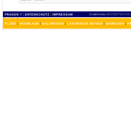
:
:
3 Letter-Codes
A
B
C
D
E
F
G
H
I
J
K
FRAGEN ?
DATENSCHUTZ
IMPRESSUM
:
:
:
:
:
FLÜGE
SKIURLAUB
GOLFREISEN
LASTMINUTE REISEN
SKIREISEN
H