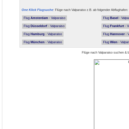
One Klick Flugsuche
: Flüge nach Valparaiso z.B. ab folgender Abflughafen:
Flug
Amsterdam
- Valparaiso
Flug
Basel
- Valpa
Flug
Düsseldorf
- Valparaiso
Flug
Frankfurt
- V
Flug
Hamburg
- Valparaiso
Flug
Hannover
- V
Flug
München
- Valparaiso
Flug
Wien
- Valpar