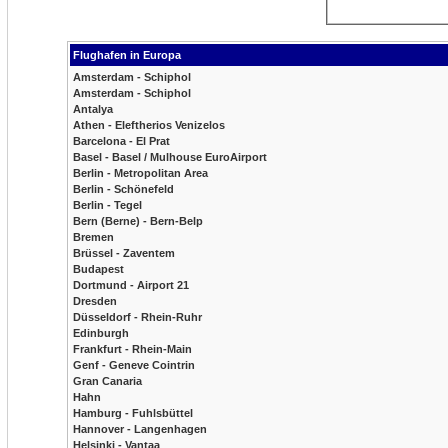
Flughafen in Europa
Amsterdam - Schiphol
Amsterdam - Schiphol
Antalya
Athen - Eleftherios Venizelos
Barcelona - El Prat
Basel - Basel / Mulhouse EuroAirport
Berlin - Metropolitan Area
Berlin - Schönefeld
Berlin - Tegel
Bern (Berne) - Bern-Belp
Bremen
Brüssel - Zaventem
Budapest
Dortmund - Airport 21
Dresden
Düsseldorf - Rhein-Ruhr
Edinburgh
Frankfurt - Rhein-Main
Genf - Geneve Cointrin
Gran Canaria
Hahn
Hamburg - Fuhlsbüttel
Hannover - Langenhagen
Helsinki - Vantaa