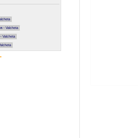
alcheta
nn
- Valcheta
- Valcheta
Valcheta