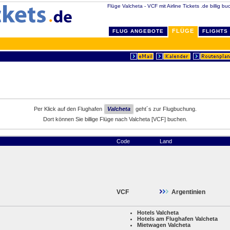
Flüge Valcheta - VCF mit Airline Tickets .de billig bu
FLÜGE
FLUG ANGEBOTE
FLIGHTS
Per Klick auf den Flughafen
Valcheta
geht´s zur Flugbuchung.
Dort können Sie billige Flüge nach Valcheta [VCF] buchen.
Code
Land
VCF
Argentinien
Hotels Valcheta
Hotels am Flughafen Valcheta
Mietwagen Valcheta