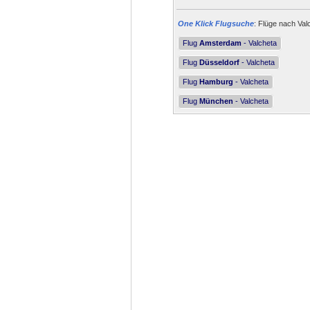
One Klick Flugsuche
: Flüge nach Val
Flug
Amsterdam
- Valcheta
Flug
Düsseldorf
- Valcheta
Flug
Hamburg
- Valcheta
Flug
München
- Valcheta