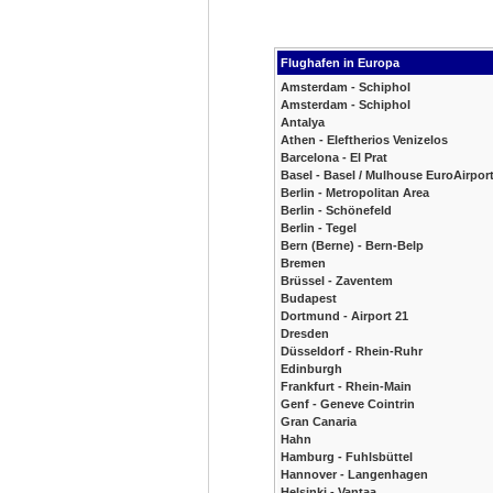
Flughafen in Europa
Amsterdam - Schiphol
Amsterdam - Schiphol
Antalya
Athen - Eleftherios Venizelos
Barcelona - El Prat
Basel - Basel / Mulhouse EuroAirpor
Berlin - Metropolitan Area
Berlin - Schönefeld
Berlin - Tegel
Bern (Berne) - Bern-Belp
Bremen
Brüssel - Zaventem
Budapest
Dortmund - Airport 21
Dresden
Düsseldorf - Rhein-Ruhr
Edinburgh
Frankfurt - Rhein-Main
Genf - Geneve Cointrin
Gran Canaria
Hahn
Hamburg - Fuhlsbüttel
Hannover - Langenhagen
Helsinki - Vantaa