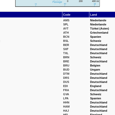
Code
Land
AMS
Niederlande
SPL
Niederlande
AYT
Türkei (Asien)
ATH
Griechenland
BCN
Spanien
t
BSL
Schweiz
BER
Deutschland
SXF
Deutschland
TXL
Deutschland
BRN
Schweiz
BRE
Deutschland
BRU
Belgien
BUD
Ungarn
DTM
Deutschland
DRS
Deutschland
DUS
Deutschland
EDI
England
FRA
Deutschland
GVA
Schweiz
LPA
Spanien
HHN
Deutschland
HAM
Deutschland
HAJ
Deutschland
HEL
Finnland