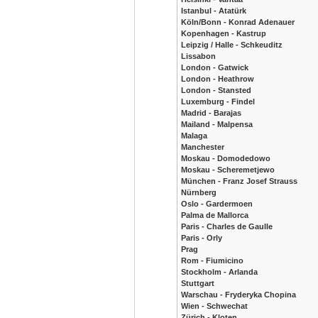
Istanbul - Atatürk
Köln/Bonn - Konrad Adenauer
Kopenhagen - Kastrup
Leipzig / Halle - Schkeuditz
Lissabon
London - Gatwick
London - Heathrow
London - Stansted
Luxemburg - Findel
Madrid - Barajas
Mailand - Malpensa
Malaga
Manchester
Moskau - Domodedowo
Moskau - Scheremetjewo
München - Franz Josef Strauss
Nürnberg
Oslo - Gardermoen
Palma de Mallorca
Paris - Charles de Gaulle
Paris - Orly
Prag
Rom - Fiumicino
Stockholm - Arlanda
Stuttgart
Warschau - Fryderyka Chopina
Wien - Schwechat
Zürich - Kloten