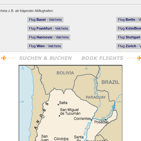
cheta z.B. ab folgender Abflughafen:
Flug
Basel
- Valcheta
Flug
Berlin
- V
Flug
Frankfurt
- Valcheta
Flug
Köln/Bo
Flug
Hannover
- Valcheta
Flug
Stuttgart
Flug
Wien
- Valcheta
Flug
Zürich
- 