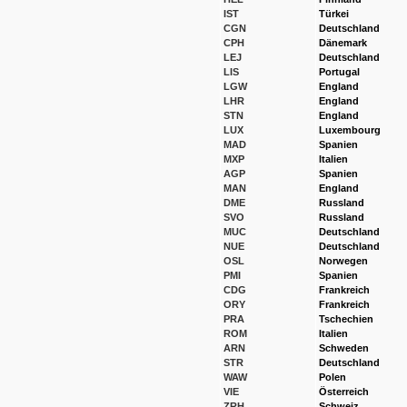
IST
Türkei
CGN
Deutschland
CPH
Dänemark
LEJ
Deutschland
LIS
Portugal
LGW
England
LHR
England
STN
England
LUX
Luxembourg
MAD
Spanien
MXP
Italien
AGP
Spanien
MAN
England
DME
Russland
SVO
Russland
MUC
Deutschland
NUE
Deutschland
OSL
Norwegen
PMI
Spanien
CDG
Frankreich
ORY
Frankreich
PRA
Tschechien
ROM
Italien
ARN
Schweden
STR
Deutschland
WAW
Polen
VIE
Österreich
ZRH
Schweiz