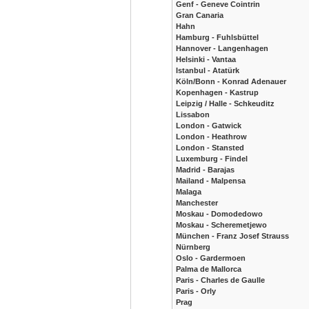
Genf - Geneve Cointrin
Gran Canaria
Hahn
Hamburg - Fuhlsbüttel
Hannover - Langenhagen
Helsinki - Vantaa
Istanbul - Atatürk
Köln/Bonn - Konrad Adenauer
Kopenhagen - Kastrup
Leipzig / Halle - Schkeuditz
Lissabon
London - Gatwick
London - Heathrow
London - Stansted
Luxemburg - Findel
Madrid - Barajas
Mailand - Malpensa
Malaga
Manchester
Moskau - Domodedowo
Moskau - Scheremetjewo
München - Franz Josef Strauss
Nürnberg
Oslo - Gardermoen
Palma de Mallorca
Paris - Charles de Gaulle
Paris - Orly
Prag