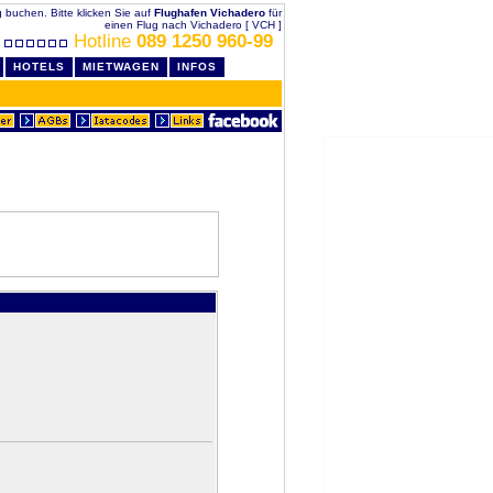
ig buchen. Bitte klicken Sie auf
Flughafen Vichadero
für
einen Flug nach Vichadero [ VCH ]
Hotline
089 1250 960-99
HOTELS
MIETWAGEN
INFOS