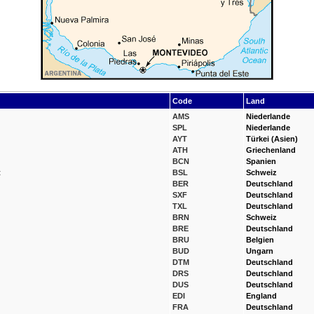
Code
Land
AMS
Niederlande
SPL
Niederlande
AYT
Türkei (Asien)
ATH
Griechenland
BCN
Spanien
t
BSL
Schweiz
BER
Deutschland
SXF
Deutschland
TXL
Deutschland
BRN
Schweiz
BRE
Deutschland
BRU
Belgien
BUD
Ungarn
DTM
Deutschland
DRS
Deutschland
DUS
Deutschland
EDI
England
FRA
Deutschland