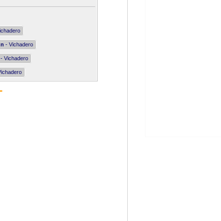
ichadero
nn
- Vichadero
- Vichadero
Vichadero