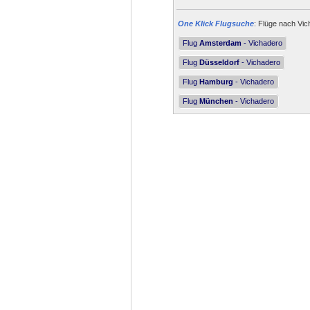
One Klick Flugsuche
: Flüge nach Vic
Flug
Amsterdam
- Vichadero
Flug
Düsseldorf
- Vichadero
Flug
Hamburg
- Vichadero
Flug
München
- Vichadero