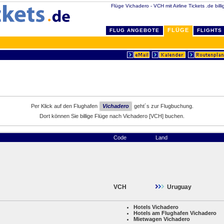
Flüge Vichadero - VCH mit Airline Tickets .de bill
FLÜGE
FLUG ANGEBOTE
FLIGHTS
Per Klick auf den Flughafen
Vichadero
geht´s zur Flugbuchung.
Dort können Sie billige Flüge nach Vichadero [VCH] buchen.
Code
Land
VCH
Uruguay
Hotels Vichadero
Hotels am Flughafen Vichadero
Mietwagen Vichadero