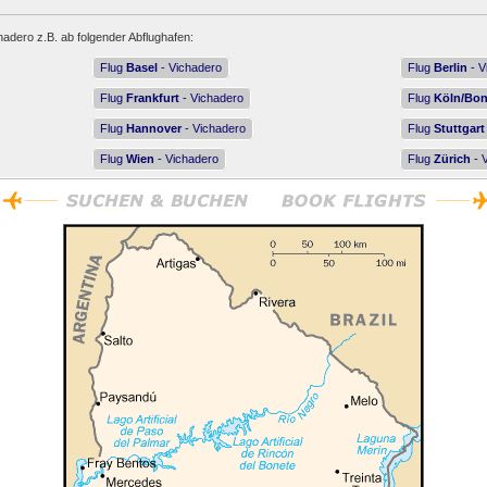
hadero z.B. ab folgender Abflughafen:
Flug
Basel
- Vichadero
Flug
Berlin
- V
Flug
Frankfurt
- Vichadero
Flug
Köln/Bo
Flug
Hannover
- Vichadero
Flug
Stuttgart
Flug
Wien
- Vichadero
Flug
Zürich
- 