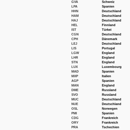
GVA
Schweiz
LPA
Spanien
HHN
Deutschland
HAM
Deutschland
HAJ
Deutschland
HEL
Finnland
IST
Türkei
CGN
Deutschland
CPH
Dänemark
LEJ
Deutschland
LIS
Portugal
LGW
England
LHR
England
STN
England
LUX
Luxembourg
MAD
Spanien
MXP
Italien
AGP
Spanien
MAN
England
DME
Russland
SVO
Russland
MUC
Deutschland
NUE
Deutschland
OSL
Norwegen
PMI
Spanien
CDG
Frankreich
ORY
Frankreich
PRA
Tschechien