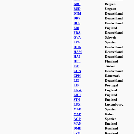
BRU
Belgien
BUD
Ungarn
DTM
Deutschland
DRS
Deutschland
DUS
Deutschland
EDI
England
FRA
Deutschland
GVA
Schweiz
LPA
Spanien
HHN
Deutschland
HAM
Deutschland
HAJ
Deutschland
HEL
Finnland
IST
Türkei
CGN
Deutschland
CPH
Dänemark
LEJ
Deutschland
LIS
Portugal
LGW
England
LHR
England
STN
England
LUX
Luxembourg
MAD
Spanien
MXP
Italien
AGP
Spanien
MAN
England
DME
Russland
SVO
Russland