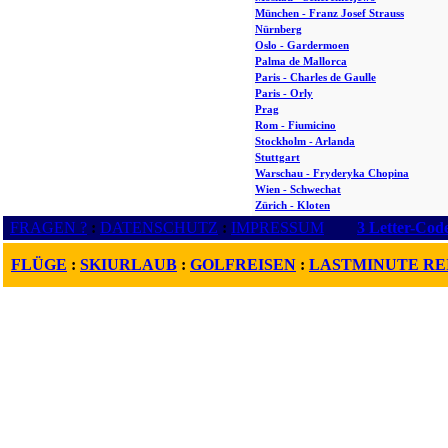
München - Franz Josef Strauss
Nürnberg
Oslo - Gardermoen
Palma de Mallorca
Paris - Charles de Gaulle
Paris - Orly
Prag
Rom - Fiumicino
Stockholm - Arlanda
Stuttgart
Warschau - Fryderyka Chopina
Wien - Schwechat
Zürich - Kloten
FRAGEN ?
:
DATENSCHUTZ
:
IMPRESSUM
3 Letter-Cod
FLÜGE
:
SKIURLAUB
:
GOLFREISEN
:
LASTMINUTE RE