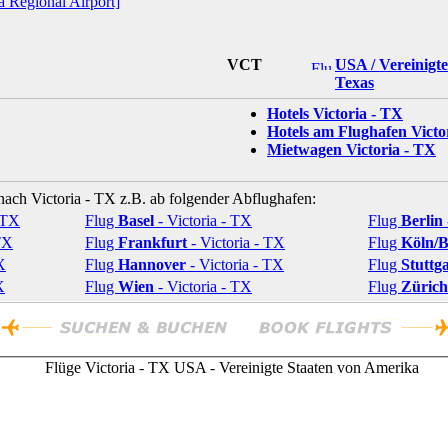
a Regional Airport]
VCT
USA / Vereinigt
Texas
Hotels Victoria - TX
Hotels am Flughafen Victo
Mietwagen Victoria - TX
 nach Victoria - TX z.B. ab folgender Abflughafen:
- TX
Flug
Basel
- Victoria - TX
Flug
Berlin
TX
Flug
Frankfurt
- Victoria - TX
Flug
Köln/
X
Flug
Hannover
- Victoria - TX
Flug
Stuttg
X
Flug
Wien
- Victoria - TX
Flug
Zürich