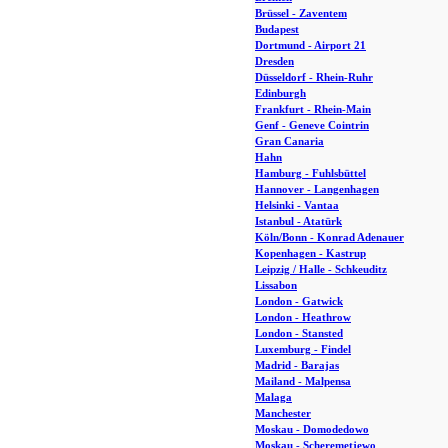
Brüssel - Zaventem
Budapest
Dortmund - Airport 21
Dresden
Düsseldorf - Rhein-Ruhr
Edinburgh
Frankfurt - Rhein-Main
Genf - Geneve Cointrin
Gran Canaria
Hahn
Hamburg - Fuhlsbüttel
Hannover - Langenhagen
Helsinki - Vantaa
Istanbul - Atatürk
Köln/Bonn - Konrad Adenauer
Kopenhagen - Kastrup
Leipzig / Halle - Schkeuditz
Lissabon
London - Gatwick
London - Heathrow
London - Stansted
Luxemburg - Findel
Madrid - Barajas
Mailand - Malpensa
Malaga
Manchester
Moskau - Domodedowo
Moskau - Scheremetjewo