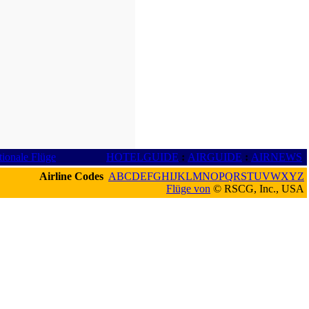
tionale Flüge
HOTELGUIDE
:
AIRGUIDE
:
AIRNEWS
Airline Codes
A
B
C
D
E
F
G
H
I
J
K
L
M
N
O
P
Q
R
S
T
U
V
W
X
Y
Z
Flüge von
© RSCG, Inc., USA