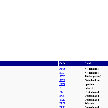
Code
Land
AMS
Niederlande
SPL
Niederlande
AYT
Türkei (Asien)
ATH
Griechenland
BCN
Spanien
BSL
Schweiz
BER
Deutschland
SXF
Deutschland
TXL
Deutschland
BRN
Schweiz
BRE
Deutschland