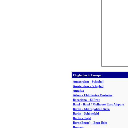
Flughafen in Europa
Amsterdam - Schiphol
Amsterdam - Schiphol
Antalya
Athen - Eleftherios Venizelos
Barcelona - El Prat
Basel - Basel / Mulhouse EuroAirport
Berlin - Metropolitan Area
Berlin - Schönefeld
Berlin - Tegel
Bern (Berne) - Bern-Belp
Bremen