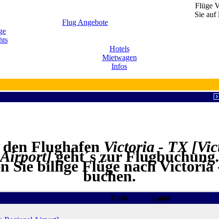
Flüge V
Sie auf
Flug Angebote
ge
hts
Hotels
Mietwagen
Infos
f den Flughafen
Victoria - TX [Vi
Airport]
geht´s zur Flugbuchung.
 Sie billige Flüge nach Victori
buchen.
Code
Land