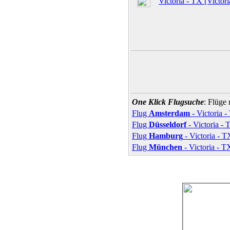
Victoria - TX [Victori
One Klick Flugsuche
: Flüge
Flug
Amsterdam
- Victoria 
Flug
Düsseldorf
- Victoria - 
Flug
Hamburg
- Victoria - T
Flug
München
- Victoria - T