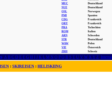
MUC
Deutschland
NUE
Deutschland
OSL
Norwegen
PMI
Spanien
CDG
Frankreich
ORY
Frankreich
PRA
Tschechien
ROM
Italien
ARN
Schweden
STR
Deutschland
WAW
Polen
VIE
Österreich
ZRH
Schweiz
es
A
B
C
D
E
F
G
H
I
J
K
L
M
N
O
P
Q
R
S
T
U
V
W
X
Y
Z
Interna
ISEN
:
SKIREISEN
:
HELISKIING