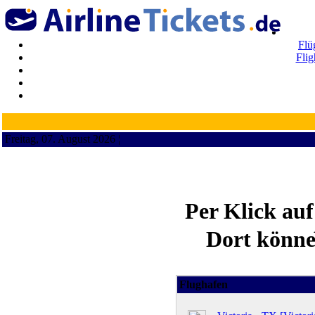
Flü
Flig
Freitag, 07. August 2026 ¦
Per Klick au
Dort können
Flughafen