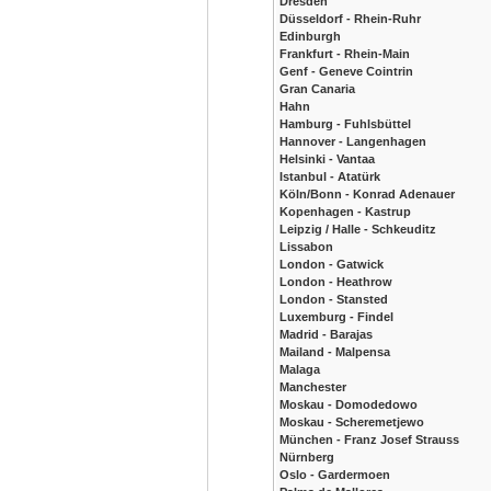
Dresden
Düsseldorf - Rhein-Ruhr
Edinburgh
Frankfurt - Rhein-Main
Genf - Geneve Cointrin
Gran Canaria
Hahn
Hamburg - Fuhlsbüttel
Hannover - Langenhagen
Helsinki - Vantaa
Istanbul - Atatürk
Köln/Bonn - Konrad Adenauer
Kopenhagen - Kastrup
Leipzig / Halle - Schkeuditz
Lissabon
London - Gatwick
London - Heathrow
London - Stansted
Luxemburg - Findel
Madrid - Barajas
Mailand - Malpensa
Malaga
Manchester
Moskau - Domodedowo
Moskau - Scheremetjewo
München - Franz Josef Strauss
Nürnberg
Oslo - Gardermoen