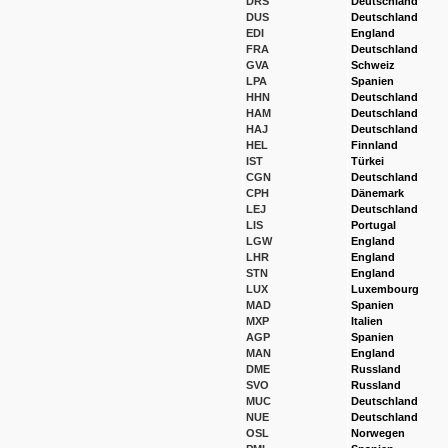
DRS
Deutschland
DUS
Deutschland
EDI
England
FRA
Deutschland
GVA
Schweiz
LPA
Spanien
HHN
Deutschland
HAM
Deutschland
HAJ
Deutschland
HEL
Finnland
IST
Türkei
CGN
Deutschland
CPH
Dänemark
LEJ
Deutschland
LIS
Portugal
LGW
England
LHR
England
STN
England
LUX
Luxembourg
MAD
Spanien
MXP
Italien
AGP
Spanien
MAN
England
DME
Russland
SVO
Russland
MUC
Deutschland
NUE
Deutschland
OSL
Norwegen