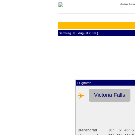
Samstag, 08. August 2026 ¦
Flughafen
Victoria Falls
Breitengrad
18°
5'
46"
S