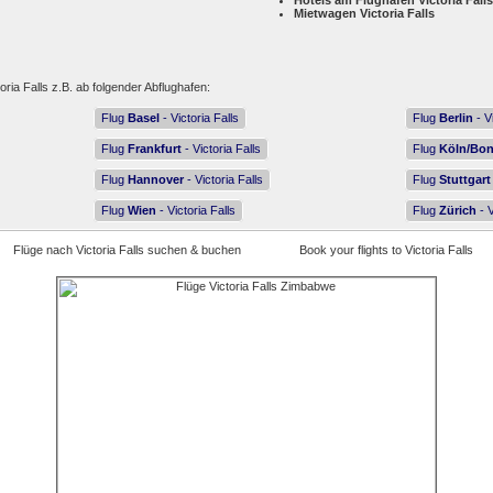
Hotels am Flughafen Victoria Falls
Mietwagen Victoria Falls
m
oria Falls z.B. ab folgender Abflughafen:
Flug
Basel
- Victoria Falls
Flug
Berlin
- Vi
Flug
Frankfurt
- Victoria Falls
Flug
Köln/Bo
Flug
Hannover
- Victoria Falls
Flug
Stuttgart
Flug
Wien
- Victoria Falls
Flug
Zürich
- V