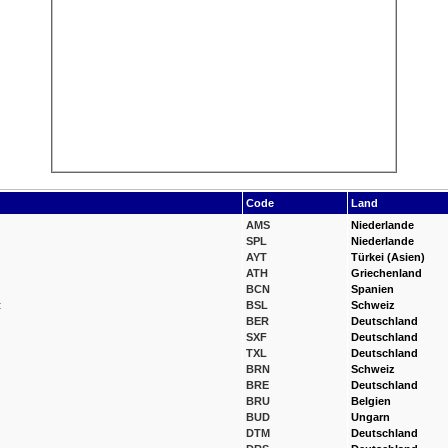
Code
Land
AMS
Niederlande
SPL
Niederlande
AYT
Türkei (Asien)
ATH
Griechenland
BCN
Spanien
t
BSL
Schweiz
BER
Deutschland
SXF
Deutschland
TXL
Deutschland
BRN
Schweiz
BRE
Deutschland
BRU
Belgien
BUD
Ungarn
DTM
Deutschland