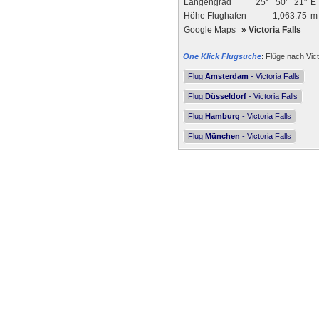
Längengrad
25°
50'
21"
E
Höhe Flughafen
1,063.75
Google Maps
»
Victoria Falls
One Klick Flugsuche
: Flüge nach Vict
Flug
Amsterdam
- Victoria Falls
Flug
Düsseldorf
- Victoria Falls
Flug
Hamburg
- Victoria Falls
Flug
München
- Victoria Falls