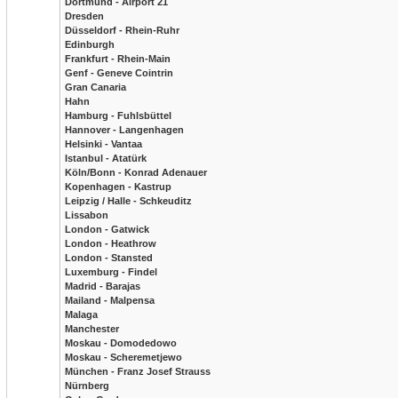
Dortmund - Airport 21
Dresden
Düsseldorf - Rhein-Ruhr
Edinburgh
Frankfurt - Rhein-Main
Genf - Geneve Cointrin
Gran Canaria
Hahn
Hamburg - Fuhlsbüttel
Hannover - Langenhagen
Helsinki - Vantaa
Istanbul - Atatürk
Köln/Bonn - Konrad Adenauer
Kopenhagen - Kastrup
Leipzig / Halle - Schkeuditz
Lissabon
London - Gatwick
London - Heathrow
London - Stansted
Luxemburg - Findel
Madrid - Barajas
Mailand - Malpensa
Malaga
Manchester
Moskau - Domodedowo
Moskau - Scheremetjewo
München - Franz Josef Strauss
Nürnberg