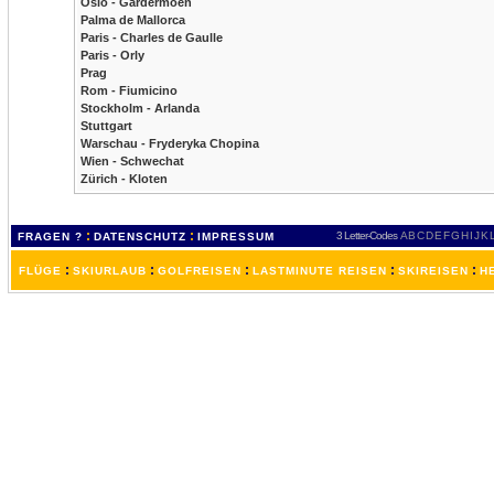
Oslo - Gardermoen
Palma de Mallorca
Paris - Charles de Gaulle
Paris - Orly
Prag
Rom - Fiumicino
Stockholm - Arlanda
Stuttgart
Warschau - Fryderyka Chopina
Wien - Schwechat
Zürich - Kloten
:
:
3 Letter-Codes
A
B
C
D
E
F
G
H
I
J
K
FRAGEN ?
DATENSCHUTZ
IMPRESSUM
:
:
:
:
:
FLÜGE
SKIURLAUB
GOLFREISEN
LASTMINUTE REISEN
SKIREISEN
H