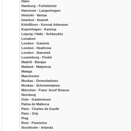
Hahn
Hamburg - Fuhlsbüttel
Hannover - Langenhagen
Helsinki - Vantaa
Istanbul - Atatürk
Köln/Bonn - Konrad Adenauer
Kopenhagen - Kastrup
Leipzig / Halle - Schkeuditz
Lissabon
London - Gatwick
London - Heathrow
London - Stansted
Luxemburg - Findel
Madrid - Barajas
Mailand - Malpensa
Malaga
Manchester
Moskau - Domodedowo
Moskau - Scheremetjewo
München - Franz Josef Strauss
Nürnberg
Oslo - Gardermoen
Palma de Mallorca
Paris - Charles de Gaulle
Paris - Orly
Prag
Rom - Fiumicino
Stockholm - Arlanda