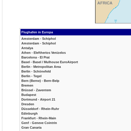
Flughafen in Europa
Amsterdam - Schiphol
Amsterdam - Schiphol
Antalya
Athen - Eleftherios Venizelos
Barcelona - El Prat
Basel - Basel / Mulhouse EuroAirport
Berlin - Metropolitan Area
Berlin - Schönefeld
Berlin - Tegel
Bern (Berne) - Bern-Belp
Bremen
Brüssel - Zaventem
Budapest
Dortmund - Airport 21
Dresden
Düsseldorf - Rhein-Ruhr
Edinburgh
Frankfurt - Rhein-Main
Genf - Geneve Cointrin
Gran Canaria