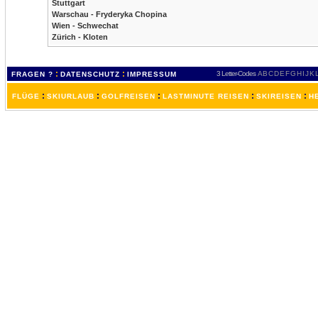
Stuttgart
Warschau - Fryderyka Chopina
Wien - Schwechat
Zürich - Kloten
:
:
3 Letter-Codes
A
B
C
D
E
F
G
H
I
J
K
FRAGEN ?
DATENSCHUTZ
IMPRESSUM
:
:
:
:
:
FLÜGE
SKIURLAUB
GOLFREISEN
LASTMINUTE REISEN
SKIREISEN
H