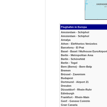
Flughafen in Europa
Amsterdam - Schiphol
Amsterdam - Schiphol
Antalya
Athen - Eleftherios Venizelos
Barcelona - El Prat
Basel - Basel / Mulhouse EuroAirpor
Berlin - Metropolitan Area
Berlin - Schönefeld
Berlin - Tegel
Bern (Berne) - Bern-Belp
Bremen
Brüssel - Zaventem
Budapest
Dortmund - Airport 21
Dresden
Düsseldorf - Rhein-Ruhr
Edinburgh
Frankfurt - Rhein-Main
Genf - Geneve Cointrin
Gran Canaria