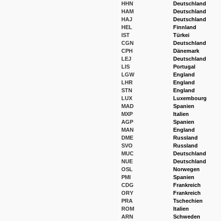
HHN
Deutschland
HAM
Deutschland
HAJ
Deutschland
HEL
Finnland
IST
Türkei
CGN
Deutschland
CPH
Dänemark
LEJ
Deutschland
LIS
Portugal
LGW
England
LHR
England
STN
England
LUX
Luxembourg
MAD
Spanien
MXP
Italien
AGP
Spanien
MAN
England
DME
Russland
SVO
Russland
MUC
Deutschland
NUE
Deutschland
OSL
Norwegen
PMI
Spanien
CDG
Frankreich
ORY
Frankreich
PRA
Tschechien
ROM
Italien
ARN
Schweden