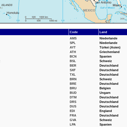
Code
Land
AMS
Niederlande
SPL
Niederlande
AYT
Türkei (Asien)
ATH
Griechenland
BCN
Spanien
t
BSL
Schweiz
BER
Deutschland
SXF
Deutschland
TXL
Deutschland
BRN
Schweiz
BRE
Deutschland
BRU
Belgien
BUD
Ungarn
DTM
Deutschland
DRS
Deutschland
DUS
Deutschland
EDI
England
FRA
Deutschland
GVA
Schweiz
LPA
Spanien