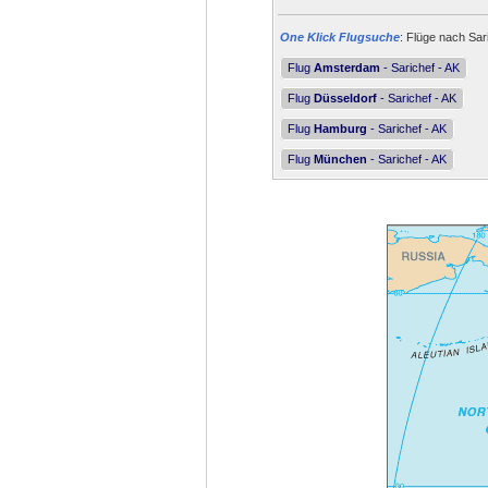
One Klick Flugsuche
: Flüge nach Sar
Flug
Amsterdam
- Sarichef - AK
Flug
Düsseldorf
- Sarichef - AK
Flug
Hamburg
- Sarichef - AK
Flug
München
- Sarichef - AK