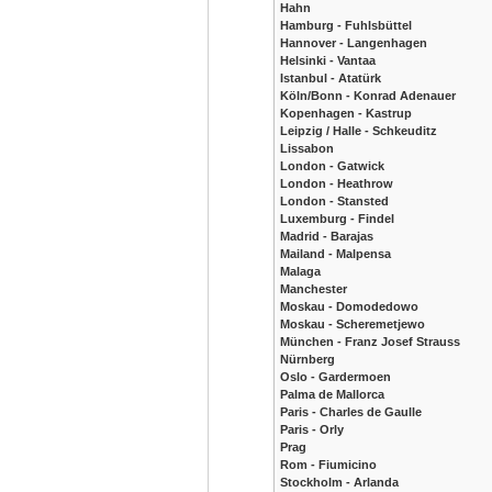
Hahn
Hamburg - Fuhlsbüttel
Hannover - Langenhagen
Helsinki - Vantaa
Istanbul - Atatürk
Köln/Bonn - Konrad Adenauer
Kopenhagen - Kastrup
Leipzig / Halle - Schkeuditz
Lissabon
London - Gatwick
London - Heathrow
London - Stansted
Luxemburg - Findel
Madrid - Barajas
Mailand - Malpensa
Malaga
Manchester
Moskau - Domodedowo
Moskau - Scheremetjewo
München - Franz Josef Strauss
Nürnberg
Oslo - Gardermoen
Palma de Mallorca
Paris - Charles de Gaulle
Paris - Orly
Prag
Rom - Fiumicino
Stockholm - Arlanda