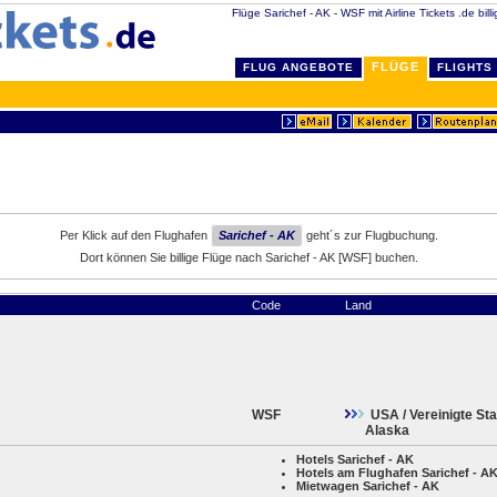
Flüge Sarichef - AK - WSF mit Airline Tickets .de bill
FLÜGE
FLUG ANGEBOTE
FLIGHTS
Per Klick auf den Flughafen
Sarichef - AK
geht´s zur Flugbuchung.
Dort können Sie billige Flüge nach Sarichef - AK [WSF] buchen.
Code
Land
WSF
USA / Vereinigte St
Alaska
Hotels Sarichef - AK
Hotels am Flughafen Sarichef - A
Mietwagen Sarichef - AK