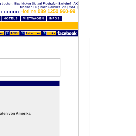
ig buchen. Bitte klicken Sie auf
Flughafen Sarichef - AK
für einen Flug nach Sarichef - AK [ WSF ]
Hotline
089 1250 960-99
HOTELS
MIETWAGEN
INFOS
aaten von Amerika
K