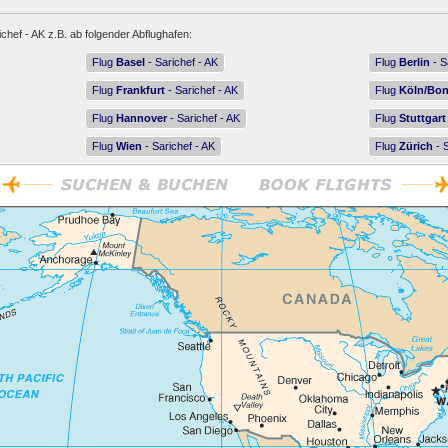
ichef - AK z.B. ab folgender Abflughafen:
Flug
Basel
- Sarichef - AK
Flug
Berlin
- S
Flug
Frankfurt
- Sarichef - AK
Flug
Köln/Bo
Flug
Hannover
- Sarichef - AK
Flug
Stuttgart
Flug
Wien
- Sarichef - AK
Flug
Zürich
- S