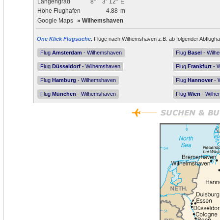
Längengrad
8°
3'
12"
E
Höhe Flughafen
4.88
m
Google Maps
»
Wilhemshaven
One Klick Flugsuche
: Flüge nach Wilhemshaven z.B. ab folgender Abflugha
Flug
Amsterdam
- Wilhemshaven
Flug
Basel
- Wilh
Flug
Düsseldorf
- Wilhemshaven
Flug
Frankfurt
- 
Flug
Hamburg
- Wilhemshaven
Flug
Hannover
- 
Flug
München
- Wilhemshaven
Flug
Wien
- Wilh