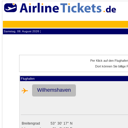
Samstag, 08. August 2026 ¦
Per Klick auf den Flughafe
Dort können Sie billig
Flughafen
Wilhemshaven
Breitengrad
53°
30'
17"
N