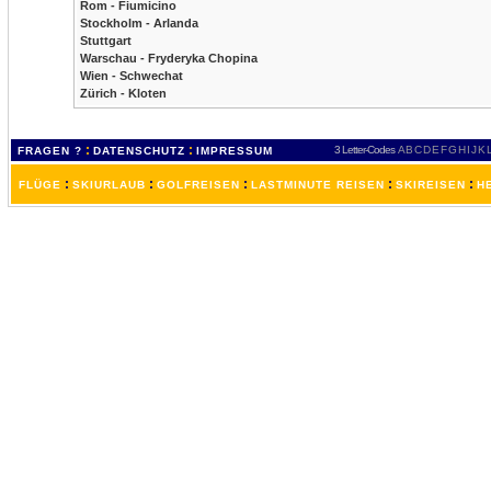
Rom - Fiumicino
Stockholm - Arlanda
Stuttgart
Warschau - Fryderyka Chopina
Wien - Schwechat
Zürich - Kloten
:
:
3 Letter-Codes
A
B
C
D
E
F
G
H
I
J
K
FRAGEN ?
DATENSCHUTZ
IMPRESSUM
:
:
:
:
:
FLÜGE
SKIURLAUB
GOLFREISEN
LASTMINUTE REISEN
SKIREISEN
H