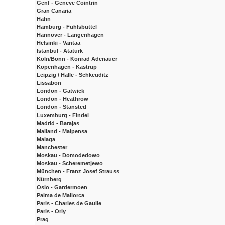
Genf - Geneve Cointrin
Gran Canaria
Hahn
Hamburg - Fuhlsbüttel
Hannover - Langenhagen
Helsinki - Vantaa
Istanbul - Atatürk
Köln/Bonn - Konrad Adenauer
Kopenhagen - Kastrup
Leipzig / Halle - Schkeuditz
Lissabon
London - Gatwick
London - Heathrow
London - Stansted
Luxemburg - Findel
Madrid - Barajas
Mailand - Malpensa
Malaga
Manchester
Moskau - Domodedowo
Moskau - Scheremetjewo
München - Franz Josef Strauss
Nürnberg
Oslo - Gardermoen
Palma de Mallorca
Paris - Charles de Gaulle
Paris - Orly
Prag