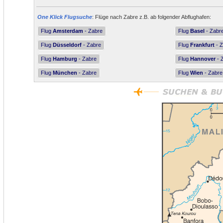
One Klick Flugsuche
: Flüge nach Zabre z.B. ab folgender Abflughafen:
Flug
Amsterdam
- Zabre
Flug
Basel
- Zabr
Flug
Düsseldorf
- Zabre
Flug
Frankfurt
- Z
Flug
Hamburg
- Zabre
Flug
Hannover
- 
Flug
München
- Zabre
Flug
Wien
- Zabre