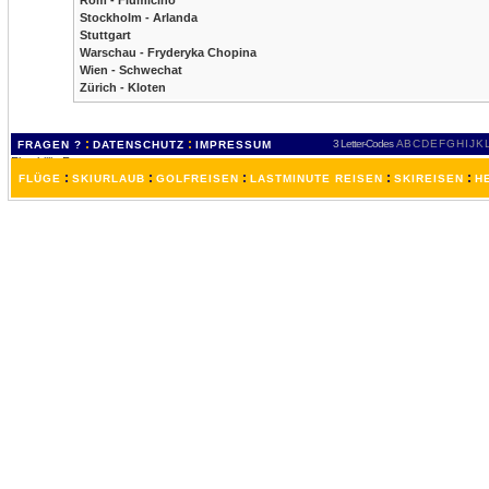
Rom - Fiumicino
Stockholm - Arlanda
Stuttgart
Warschau - Fryderyka Chopina
Wien - Schwechat
Zürich - Kloten
:
:
3 Letter-Codes
A
B
C
D
E
F
G
H
I
J
K
FRAGEN ?
DATENSCHUTZ
IMPRESSUM
:
:
:
:
:
FLÜGE
SKIURLAUB
GOLFREISEN
LASTMINUTE REISEN
SKIREISEN
H