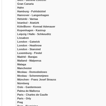
Genf - Geneve Cointrin
Gran Canaria
Hahn
Hamburg - Fuhlsbüttel
Hannover - Langenhagen
Helsinki - Vantaa
Istanbul - Atatürk
Köln/Bonn - Konrad Adenauer
Kopenhagen - Kastrup
Leipzig / Halle - Schkeuditz
Lissabon
London - Gatwick
London - Heathrow
London - Stansted
Luxemburg - Findel
Madrid - Barajas
Mailand - Malpensa
Malaga
Manchester
Moskau - Domodedowo
Moskau - Scheremetjewo
München - Franz Josef Strauss
Nürnberg
Oslo - Gardermoen
Palma de Mallorca
Paris - Charles de Gaulle
Paris - Orly
Prag