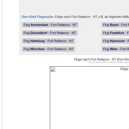
One Klick Flugsuche
: Flüge nach Fort Reliance - NT z.B. ab folgender Abfl
Flug
Amsterdam
- Fort Reliance - NT
Flug
Basel
- Fort 
Flug
Düsseldorf
- Fort Reliance - NT
Flug
Frankfurt
- F
Flug
Hamburg
- Fort Reliance - NT
Flug
Hannover
- F
Flug
München
- Fort Reliance - NT
Flug
Wien
- Fort R