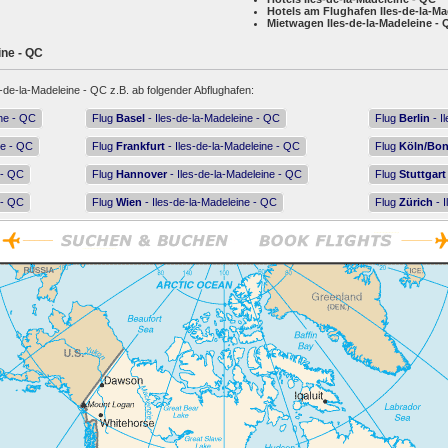
Hotels am Flughafen Iles-de-la-Ma
Mietwagen Iles-de-la-Madeleine -
ine - QC
s-de-la-Madeleine - QC z.B. ab folgender Abflughafen:
ine - QC
Flug
Basel
- Iles-de-la-Madeleine - QC
Flug
Berlin
- I
ne - QC
Flug
Frankfurt
- Iles-de-la-Madeleine - QC
Flug
Köln/Bo
 - QC
Flug
Hannover
- Iles-de-la-Madeleine - QC
Flug
Stuttgart
 - QC
Flug
Wien
- Iles-de-la-Madeleine - QC
Flug
Zürich
- I