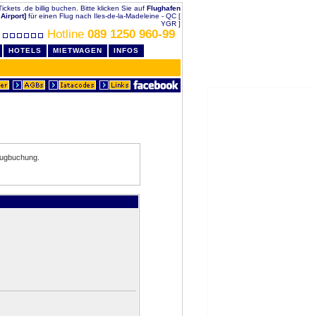
ickets .de billig buchen. Bitte klicken Sie auf
Flughafen
Airport]
für einen Flug nach Iles-de-la-Madeleine - QC [
YGR ]
Hotline
089 1250 960-99
HOTELS
MIETWAGEN
INFOS
lugbuchung.