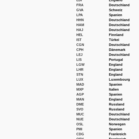
EDI
England
FRA
Deutschland
GVA
Schweiz
LPA
Spanien
HHN
Deutschland
HAM
Deutschland
HAJ
Deutschland
HEL
Finnland
IST
Türkei
CGN
Deutschland
CPH
Dänemark
LEJ
Deutschland
LIS
Portugal
LGW
England
LHR
England
STN
England
LUX
Luxembourg
MAD
Spanien
MXP
Italien
AGP
Spanien
MAN
England
DME
Russland
SVO
Russland
MUC
Deutschland
NUE
Deutschland
OSL
Norwegen
PMI
Spanien
CDG
Frankreich