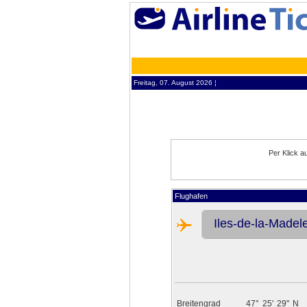
Freitag, 07. August 2026 ¦
Per Klick a
Flughafen
Iles-de-la-Madele
Breitengrad
47°
25'
29"
N