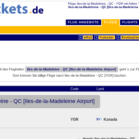
Flüge Iles-de-la-Madeleine - QC - YGR mit Airline T
Iles-de-la-Madeleine - QC [Iles-de-la-Madeleine 
FLÜGE
FLUG ANGEBOTE
FLIGHTS
uf den Flughafen
Iles-de-la-Madeleine - QC [Iles-de-la-Madeleine Airport]
geht´s zur F
Dort können Sie billige Flüge nach Iles-de-la-Madeleine - QC [YGR] buchen.
Code
Land
ine - QC [Iles-de-la-Madeleine Airport]
YGR
Kanada
Hotels Iles-de-la-Madeleine - QC