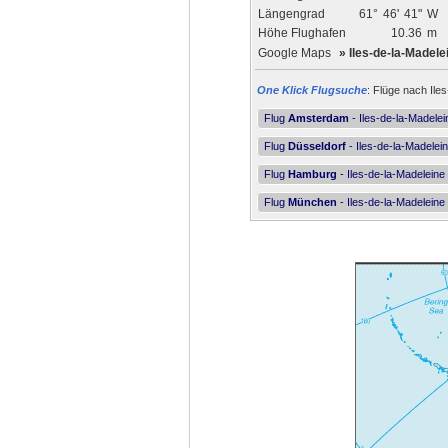
Längengrad
61°
46'
41"
W
Höhe Flughafen
10.36
m
Google Maps
»
Iles-de-la-Madele
One Klick Flugsuche
: Flüge nach Ile
Flug
Amsterdam
- Iles-de-la-Madele
Flug
Düsseldorf
- Iles-de-la-Madelei
Flug
Hamburg
- Iles-de-la-Madeleine
Flug
München
- Iles-de-la-Madeleine