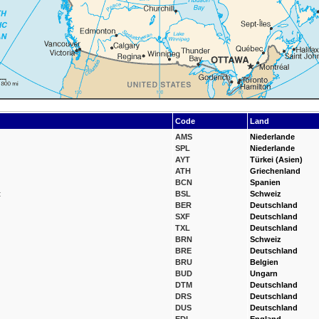
Code
Land
AMS
Niederlande
SPL
Niederlande
AYT
Türkei (Asien)
ATH
Griechenland
BCN
Spanien
t
BSL
Schweiz
BER
Deutschland
SXF
Deutschland
TXL
Deutschland
BRN
Schweiz
BRE
Deutschland
BRU
Belgien
BUD
Ungarn
DTM
Deutschland
DRS
Deutschland
DUS
Deutschland