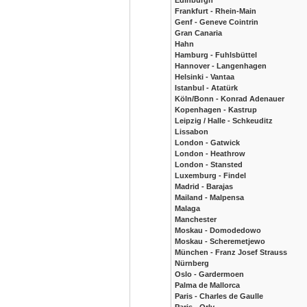
Edinburgh
Frankfurt - Rhein-Main
Genf - Geneve Cointrin
Gran Canaria
Hahn
Hamburg - Fuhlsbüttel
Hannover - Langenhagen
Helsinki - Vantaa
Istanbul - Atatürk
Köln/Bonn - Konrad Adenauer
Kopenhagen - Kastrup
Leipzig / Halle - Schkeuditz
Lissabon
London - Gatwick
London - Heathrow
London - Stansted
Luxemburg - Findel
Madrid - Barajas
Mailand - Malpensa
Malaga
Manchester
Moskau - Domodedowo
Moskau - Scheremetjewo
München - Franz Josef Strauss
Nürnberg
Oslo - Gardermoen
Palma de Mallorca
Paris - Charles de Gaulle