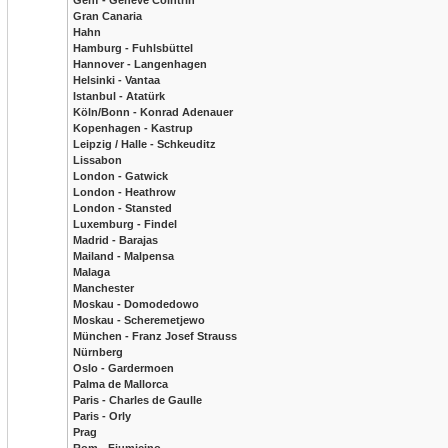
Genf - Geneve Cointrin
Gran Canaria
Hahn
Hamburg - Fuhlsbüttel
Hannover - Langenhagen
Helsinki - Vantaa
Istanbul - Atatürk
Köln/Bonn - Konrad Adenauer
Kopenhagen - Kastrup
Leipzig / Halle - Schkeuditz
Lissabon
London - Gatwick
London - Heathrow
London - Stansted
Luxemburg - Findel
Madrid - Barajas
Mailand - Malpensa
Malaga
Manchester
Moskau - Domodedowo
Moskau - Scheremetjewo
München - Franz Josef Strauss
Nürnberg
Oslo - Gardermoen
Palma de Mallorca
Paris - Charles de Gaulle
Paris - Orly
Prag