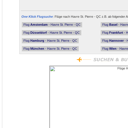
One Klick Flugsuche
: Flüge nach Havre St. Pierre - QC z.B. ab folgender A
Flug
Amsterdam
- Havre St. Pierre - QC
Flug
Basel
- Havre
Flug
Düsseldorf
- Havre St. Pierre - QC
Flug
Frankfurt
- H
Flug
Hamburg
- Havre St. Pierre - QC
Flug
Hannover
- H
Flug
München
- Havre St. Pierre - QC
Flug
Wien
- Havre 