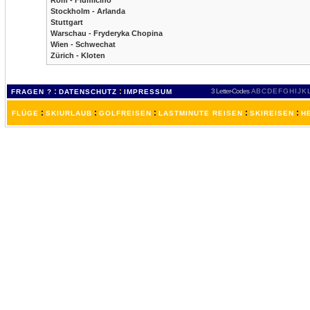
Rom - Fiumicino
Stockholm - Arlanda
Stuttgart
Warschau - Fryderyka Chopina
Wien - Schwechat
Zürich - Kloten
:
:
3 Letter-Codes
A
B
C
D
E
F
G
H
I
J
K
FRAGEN ?
DATENSCHUTZ
IMPRESSUM
:
:
:
:
:
FLÜGE
SKIURLAUB
GOLFREISEN
LASTMINUTE REISEN
SKIREISEN
H