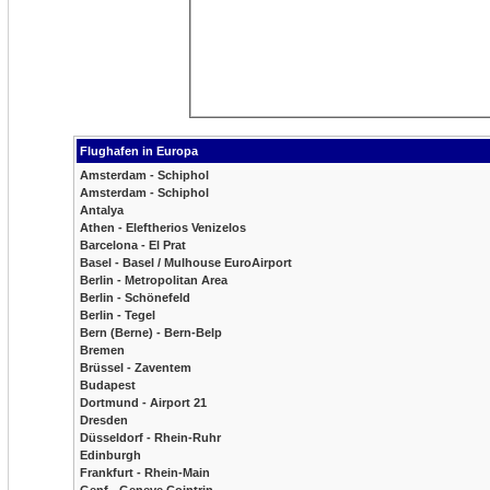
Flughafen in Europa
Amsterdam - Schiphol
Amsterdam - Schiphol
Antalya
Athen - Eleftherios Venizelos
Barcelona - El Prat
Basel - Basel / Mulhouse EuroAirport
Berlin - Metropolitan Area
Berlin - Schönefeld
Berlin - Tegel
Bern (Berne) - Bern-Belp
Bremen
Brüssel - Zaventem
Budapest
Dortmund - Airport 21
Dresden
Düsseldorf - Rhein-Ruhr
Edinburgh
Frankfurt - Rhein-Main