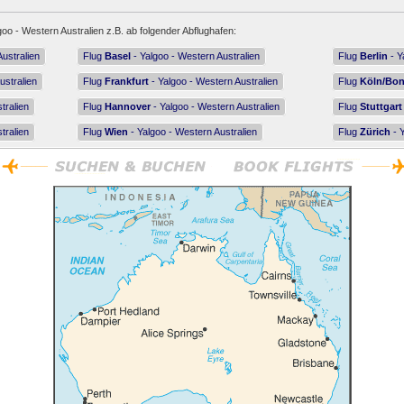
goo - Western Australien z.B. ab folgender Abflughafen:
ustralien
Flug
Basel
- Yalgoo - Western Australien
Flug
Berlin
- Y
ustralien
Flug
Frankfurt
- Yalgoo - Western Australien
Flug
Köln/Bo
tralien
Flug
Hannover
- Yalgoo - Western Australien
Flug
Stuttgart
tralien
Flug
Wien
- Yalgoo - Western Australien
Flug
Zürich
- Y