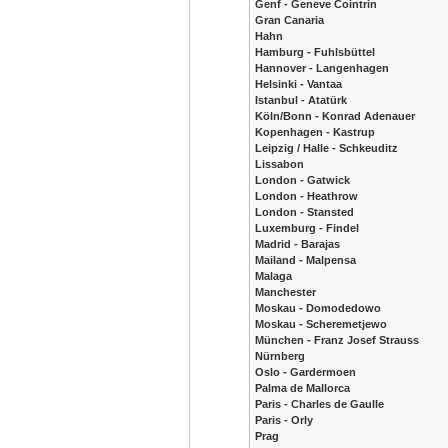
Genf - Geneve Cointrin
Gran Canaria
Hahn
Hamburg - Fuhlsbüttel
Hannover - Langenhagen
Helsinki - Vantaa
Istanbul - Atatürk
Köln/Bonn - Konrad Adenauer
Kopenhagen - Kastrup
Leipzig / Halle - Schkeuditz
Lissabon
London - Gatwick
London - Heathrow
London - Stansted
Luxemburg - Findel
Madrid - Barajas
Mailand - Malpensa
Malaga
Manchester
Moskau - Domodedowo
Moskau - Scheremetjewo
München - Franz Josef Strauss
Nürnberg
Oslo - Gardermoen
Palma de Mallorca
Paris - Charles de Gaulle
Paris - Orly
Prag