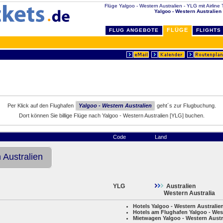
Flüge Yalgoo - Western Australien - YLG mit Airline T
Yalgoo - Western Australien
FLÜGE
FLUG ANGEBOTE
FLIGHTS
Per Klick auf den Flughafen
Yalgoo - Western Australien
geht´s zur Flugbuchung.
Dort können Sie billige Flüge nach Yalgoo - Western Australien [YLG] buchen.
Code
Land
 Australien
YLG
Australien
Western Australia
Hotels Yalgoo - Western Australie
Hotels am Flughafen Yalgoo - Wes
Mietwagen Yalgoo - Western Austr