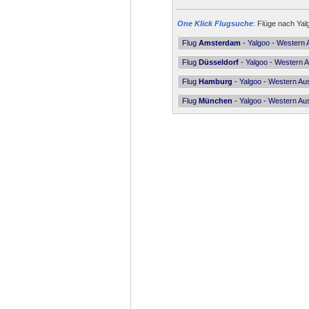
One Klick Flugsuche
: Flüge nach Yal
Flug
Amsterdam
- Yalgoo - Western A
Flug
Düsseldorf
- Yalgoo - Western A
Flug
Hamburg
- Yalgoo - Western Aus
Flug
München
- Yalgoo - Western Aus