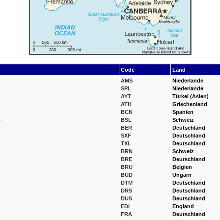
Code
Land
AMS
Niederlande
SPL
Niederlande
AYT
Türkei (Asien)
ATH
Griechenland
BCN
Spanien
t
BSL
Schweiz
BER
Deutschland
SXF
Deutschland
TXL
Deutschland
BRN
Schweiz
BRE
Deutschland
BRU
Belgien
BUD
Ungarn
DTM
Deutschland
DRS
Deutschland
DUS
Deutschland
EDI
England
FRA
Deutschland