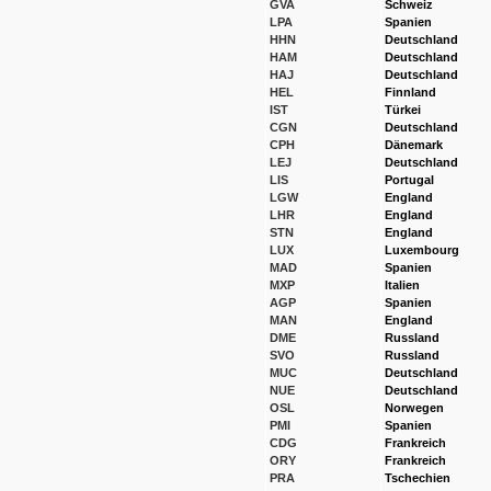
GVA
Schweiz
LPA
Spanien
HHN
Deutschland
HAM
Deutschland
HAJ
Deutschland
HEL
Finnland
IST
Türkei
CGN
Deutschland
CPH
Dänemark
LEJ
Deutschland
LIS
Portugal
LGW
England
LHR
England
STN
England
LUX
Luxembourg
MAD
Spanien
MXP
Italien
AGP
Spanien
MAN
England
DME
Russland
SVO
Russland
MUC
Deutschland
NUE
Deutschland
OSL
Norwegen
PMI
Spanien
CDG
Frankreich
ORY
Frankreich
PRA
Tschechien