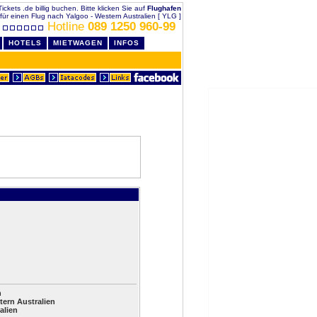
ickets .de billig buchen. Bitte klicken Sie auf
Flughafen
für einen Flug nach Yalgoo - Western Australien [ YLG ]
Hotline
089 1250 960-99
HOTELS
MIETWAGEN
INFOS
n
tern Australien
alien