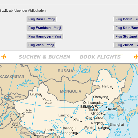
i z.B. ab folgender Abflughafen:
Flug
Basel
- Yanji
Flug
Berlin
- Y
Flug
Frankfurt
- Yanji
Flug
Köln/Bo
Flug
Hannover
- Yanji
Flug
Stuttgart
Flug
Wien
- Yanji
Flug
Zürich
- Y