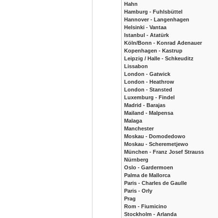
Hahn
Hamburg - Fuhlsbüttel
Hannover - Langenhagen
Helsinki - Vantaa
Istanbul - Atatürk
Köln/Bonn - Konrad Adenauer
Kopenhagen - Kastrup
Leipzig / Halle - Schkeuditz
Lissabon
London - Gatwick
London - Heathrow
London - Stansted
Luxemburg - Findel
Madrid - Barajas
Mailand - Malpensa
Malaga
Manchester
Moskau - Domodedowo
Moskau - Scheremetjewo
München - Franz Josef Strauss
Nürnberg
Oslo - Gardermoen
Palma de Mallorca
Paris - Charles de Gaulle
Paris - Orly
Prag
Rom - Fiumicino
Stockholm - Arlanda