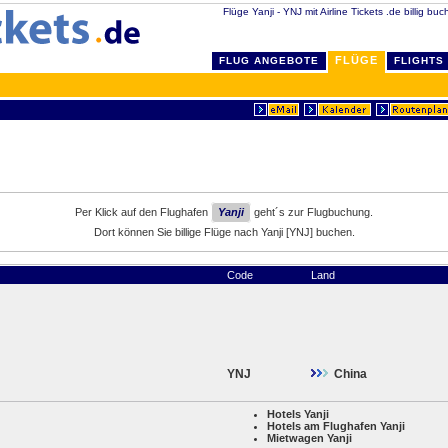
Flüge Yanji - YNJ mit Airline Tickets .de billig bu
FLÜGE
FLUG ANGEBOTE
FLIGHTS
Per Klick auf den Flughafen
Yanji
geht´s zur Flugbuchung.
Dort können Sie billige Flüge nach Yanji [YNJ] buchen.
Code
Land
YNJ
China
Hotels Yanji
Hotels am Flughafen Yanji
Mietwagen Yanji