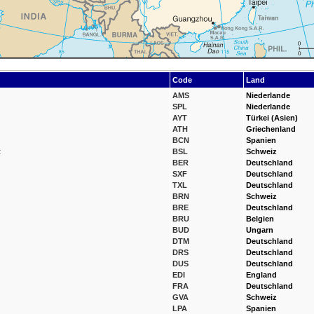
Code
Land
AMS
Niederlande
SPL
Niederlande
AYT
Türkei (Asien)
ATH
Griechenland
BCN
Spanien
t
BSL
Schweiz
BER
Deutschland
SXF
Deutschland
TXL
Deutschland
BRN
Schweiz
BRE
Deutschland
BRU
Belgien
BUD
Ungarn
DTM
Deutschland
DRS
Deutschland
DUS
Deutschland
EDI
England
FRA
Deutschland
GVA
Schweiz
LPA
Spanien