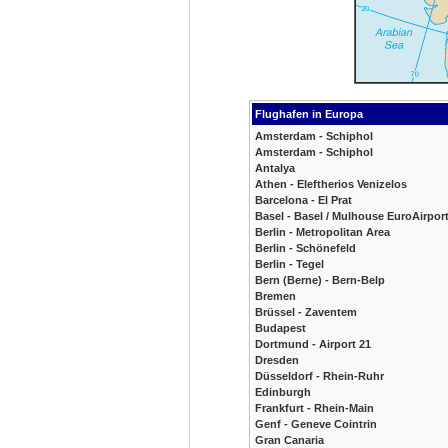
Flughafen in Europa
Amsterdam - Schiphol
Amsterdam - Schiphol
Antalya
Athen - Eleftherios Venizelos
Barcelona - El Prat
Basel - Basel / Mulhouse EuroAirpor
Berlin - Metropolitan Area
Berlin - Schönefeld
Berlin - Tegel
Bern (Berne) - Bern-Belp
Bremen
Brüssel - Zaventem
Budapest
Dortmund - Airport 21
Dresden
Düsseldorf - Rhein-Ruhr
Edinburgh
Frankfurt - Rhein-Main
Genf - Geneve Cointrin
Gran Canaria