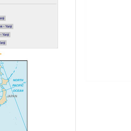
anji
nn
- Yanji
- Yanji
anji