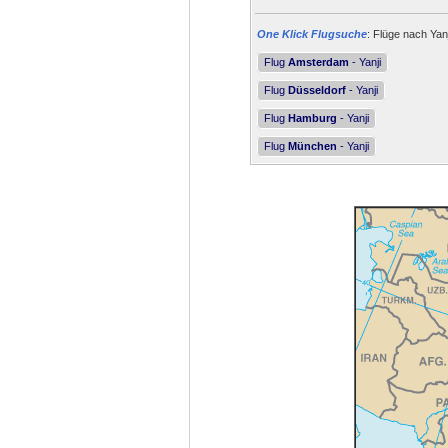
One Klick Flugsuche
: Flüge nach Yanj
Flug
Amsterdam
- Yanji
Flug
Düsseldorf
- Yanji
Flug
Hamburg
- Yanji
Flug
München
- Yanji