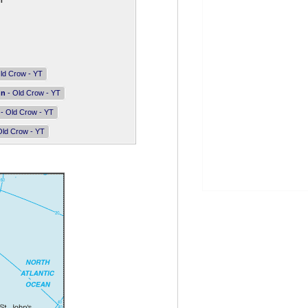
YT
ld Crow - YT
nn
- Old Crow - YT
- Old Crow - YT
Old Crow - YT