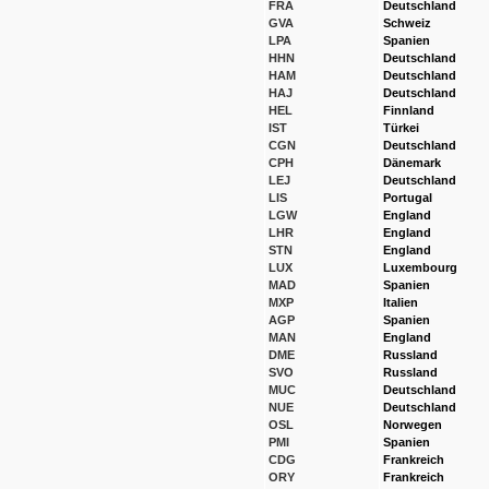
FRA
Deutschland
GVA
Schweiz
LPA
Spanien
HHN
Deutschland
HAM
Deutschland
HAJ
Deutschland
HEL
Finnland
IST
Türkei
CGN
Deutschland
CPH
Dänemark
LEJ
Deutschland
LIS
Portugal
LGW
England
LHR
England
STN
England
LUX
Luxembourg
MAD
Spanien
MXP
Italien
AGP
Spanien
MAN
England
DME
Russland
SVO
Russland
MUC
Deutschland
NUE
Deutschland
OSL
Norwegen
PMI
Spanien
CDG
Frankreich
ORY
Frankreich