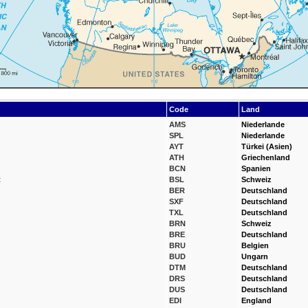
Code
Land
AMS
Niederlande
SPL
Niederlande
AYT
Türkei (Asien)
ATH
Griechenland
BCN
Spanien
t
BSL
Schweiz
BER
Deutschland
SXF
Deutschland
TXL
Deutschland
BRN
Schweiz
BRE
Deutschland
BRU
Belgien
BUD
Ungarn
DTM
Deutschland
DRS
Deutschland
DUS
Deutschland
EDI
England