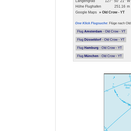
Längengrad
127°
50'
21"
W
Höhe Flughafen
251.16
m
Google Maps
»
Old Crow - YT
One Klick Flugsuche
: Flüge nach Old
Flug
Amsterdam
- Old Crow - YT
Flug
Düsseldorf
- Old Crow - YT
Flug
Hamburg
- Old Crow - YT
Flug
München
- Old Crow - YT