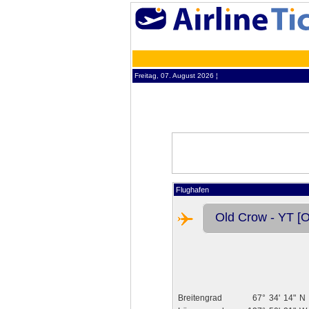
Freitag, 07. August 2026 ¦
Flughafen
Old Crow - YT [O
Breitengrad
67°
34'
14"
N