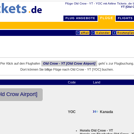
Flüge Old Crow - YT - YOC mit Airline Tickets .de b
YT [Old 
FLÜGE
FLUG ANGEBOTE
FLIGHTS
Per Klick auf den Flughafen
Old Crow - YT [Old Crow Airport]
geht´s zur Flugbuchung.
Dort können Sie billige Flüge nach Old Crow - YT [YOC] buchen.
Code
Land
ld Crow Airport]
YOC
Kanada
Hotels Old Crow - YT