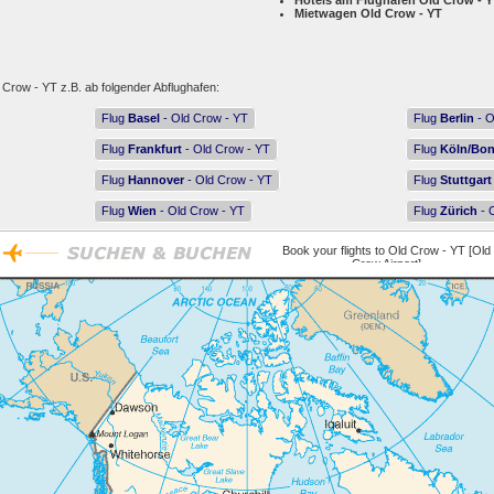
Hotels am Flughafen Old Crow - 
Mietwagen Old Crow - YT
 Crow - YT z.B. ab folgender Abflughafen:
Flug
Basel
- Old Crow - YT
Flug
Berlin
- O
Flug
Frankfurt
- Old Crow - YT
Flug
Köln/Bo
Flug
Hannover
- Old Crow - YT
Flug
Stuttgart
Flug
Wien
- Old Crow - YT
Flug
Zürich
- 