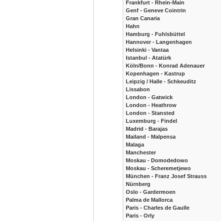
Frankfurt - Rhein-Main
Genf - Geneve Cointrin
Gran Canaria
Hahn
Hamburg - Fuhlsbüttel
Hannover - Langenhagen
Helsinki - Vantaa
Istanbul - Atatürk
Köln/Bonn - Konrad Adenauer
Kopenhagen - Kastrup
Leipzig / Halle - Schkeuditz
Lissabon
London - Gatwick
London - Heathrow
London - Stansted
Luxemburg - Findel
Madrid - Barajas
Mailand - Malpensa
Malaga
Manchester
Moskau - Domodedowo
Moskau - Scheremetjewo
München - Franz Josef Strauss
Nürnberg
Oslo - Gardermoen
Palma de Mallorca
Paris - Charles de Gaulle
Paris - Orly