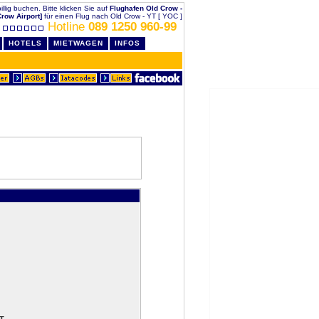
illig buchen. Bitte klicken Sie auf
Flughafen Old Crow -
Crow Airport]
für einen Flug nach Old Crow - YT [ YOC ]
Hotline
089 1250 960-99
HOTELS
MIETWAGEN
INFOS