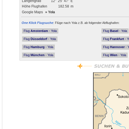
Längengrad
12°
25'
47"
E
Höhe Flughafen
182.58
m
Google Maps
»
Yola
One Klick Flugsuche
: Flüge nach Yola z.B. ab folgender Abflughafen:
Flug
Amsterdam
- Yola
Flug
Basel
- Yola
Flug
Düsseldorf
- Yola
Flug
Frankfurt
- Y
Flug
Hamburg
- Yola
Flug
Hannover
- Y
Flug
München
- Yola
Flug
Wien
- Yola