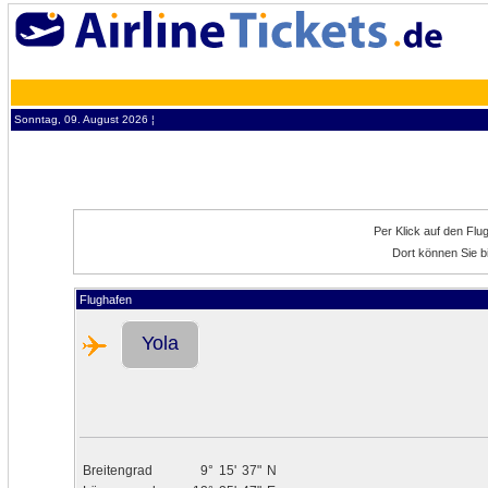
Sonntag, 09. August 2026 ¦
Per Klick auf den Fl
Dort können Sie b
Flughafen
Yola
Breitengrad
9°
15'
37"
N