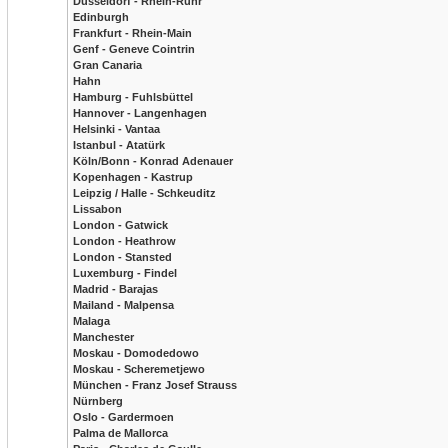
Düsseldorf - Rhein-Ruhr
Edinburgh
Frankfurt - Rhein-Main
Genf - Geneve Cointrin
Gran Canaria
Hahn
Hamburg - Fuhlsbüttel
Hannover - Langenhagen
Helsinki - Vantaa
Istanbul - Atatürk
Köln/Bonn - Konrad Adenauer
Kopenhagen - Kastrup
Leipzig / Halle - Schkeuditz
Lissabon
London - Gatwick
London - Heathrow
London - Stansted
Luxemburg - Findel
Madrid - Barajas
Mailand - Malpensa
Malaga
Manchester
Moskau - Domodedowo
Moskau - Scheremetjewo
München - Franz Josef Strauss
Nürnberg
Oslo - Gardermoen
Palma de Mallorca