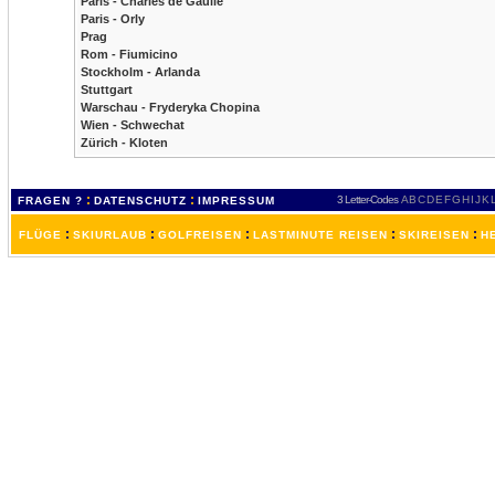
Paris - Charles de Gaulle
Paris - Orly
Prag
Rom - Fiumicino
Stockholm - Arlanda
Stuttgart
Warschau - Fryderyka Chopina
Wien - Schwechat
Zürich - Kloten
:
:
3 Letter-Codes
A
B
C
D
E
F
G
H
I
J
K
FRAGEN ?
DATENSCHUTZ
IMPRESSUM
:
:
:
:
:
FLÜGE
SKIURLAUB
GOLFREISEN
LASTMINUTE REISEN
SKIREISEN
H