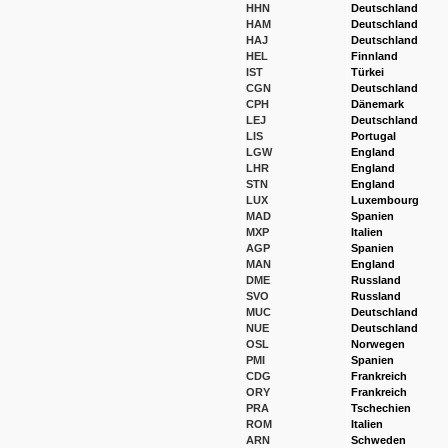
HHN
Deutschland
HAM
Deutschland
HAJ
Deutschland
HEL
Finnland
IST
Türkei
CGN
Deutschland
CPH
Dänemark
LEJ
Deutschland
LIS
Portugal
LGW
England
LHR
England
STN
England
LUX
Luxembourg
MAD
Spanien
MXP
Italien
AGP
Spanien
MAN
England
DME
Russland
SVO
Russland
MUC
Deutschland
NUE
Deutschland
OSL
Norwegen
PMI
Spanien
CDG
Frankreich
ORY
Frankreich
PRA
Tschechien
ROM
Italien
ARN
Schweden