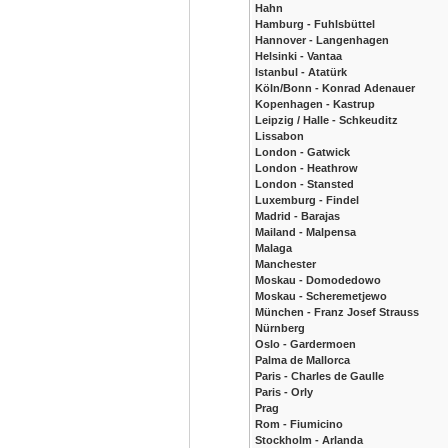
Hahn
Hamburg - Fuhlsbüttel
Hannover - Langenhagen
Helsinki - Vantaa
Istanbul - Atatürk
Köln/Bonn - Konrad Adenauer
Kopenhagen - Kastrup
Leipzig / Halle - Schkeuditz
Lissabon
London - Gatwick
London - Heathrow
London - Stansted
Luxemburg - Findel
Madrid - Barajas
Mailand - Malpensa
Malaga
Manchester
Moskau - Domodedowo
Moskau - Scheremetjewo
München - Franz Josef Strauss
Nürnberg
Oslo - Gardermoen
Palma de Mallorca
Paris - Charles de Gaulle
Paris - Orly
Prag
Rom - Fiumicino
Stockholm - Arlanda