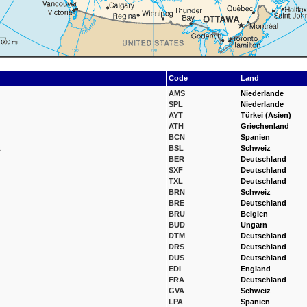
Code
Land
AMS
Niederlande
SPL
Niederlande
AYT
Türkei (Asien)
ATH
Griechenland
BCN
Spanien
t
BSL
Schweiz
BER
Deutschland
SXF
Deutschland
TXL
Deutschland
BRN
Schweiz
BRE
Deutschland
BRU
Belgien
BUD
Ungarn
DTM
Deutschland
DRS
Deutschland
DUS
Deutschland
EDI
England
FRA
Deutschland
GVA
Schweiz
LPA
Spanien