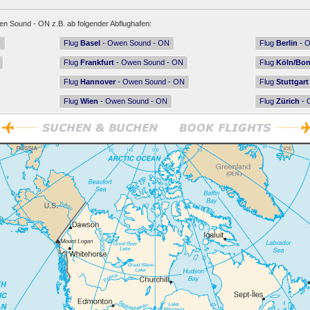
en Sound - ON z.B. ab folgender Abflughafen:
N
Flug
Basel
- Owen Sound - ON
Flug
Berlin
- O
Flug
Frankfurt
- Owen Sound - ON
Flug
Köln/Bo
Flug
Hannover
- Owen Sound - ON
Flug
Stuttgart
Flug
Wien
- Owen Sound - ON
Flug
Zürich
- 