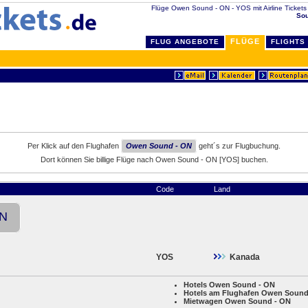
Flüge Owen Sound - ON - YOS mit Airline Tickets .
Sou
FLÜGE
FLUG ANGEBOTE
FLIGHTS
Per Klick auf den Flughafen
Owen Sound - ON
geht´s zur Flugbuchung.
Dort können Sie billige Flüge nach Owen Sound - ON [YOS] buchen.
Code
Land
ON
YOS
Kanada
Hotels Owen Sound - ON
Hotels am Flughafen Owen Sound
Mietwagen Owen Sound - ON