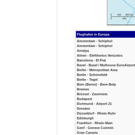
Flughafen in Europa
Amsterdam - Schiphol
Amsterdam - Schiphol
Antalya
Athen - Eleftherios Venizelos
Barcelona - El Prat
Basel - Basel / Mulhouse EuroAirpor
Berlin - Metropolitan Area
Berlin - Schönefeld
Berlin - Tegel
Bern (Berne) - Bern-Belp
Bremen
Brüssel - Zaventem
Budapest
Dortmund - Airport 21
Dresden
Düsseldorf - Rhein-Ruhr
Edinburgh
Frankfurt - Rhein-Main
Genf - Geneve Cointrin
Gran Canaria