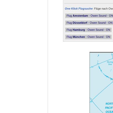
One Klick Flugsuche
: Flüge nach Ow
Flug
Amsterdam
- Owen Sound - O
Flug
Düsseldorf
- Owen Sound - ON
Flug
Hamburg
- Owen Sound - ON
Flug
München
- Owen Sound - ON