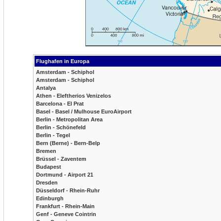
Flughafen in Europa
Amsterdam - Schiphol
Amsterdam - Schiphol
Antalya
Athen - Eleftherios Venizelos
Barcelona - El Prat
Basel - Basel / Mulhouse EuroAirport
Berlin - Metropolitan Area
Berlin - Schönefeld
Berlin - Tegel
Bern (Berne) - Bern-Belp
Bremen
Brüssel - Zaventem
Budapest
Dortmund - Airport 21
Dresden
Düsseldorf - Rhein-Ruhr
Edinburgh
Frankfurt - Rhein-Main
Genf - Geneve Cointrin