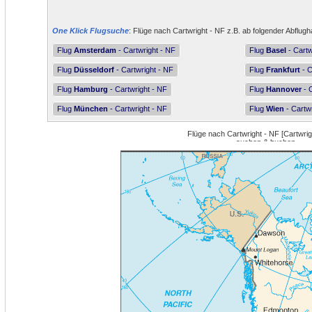
One Klick Flugsuche
: Flüge nach Cartwright - NF z.B. ab folgender Abflugh
Flug
Amsterdam
- Cartwright - NF
Flug
Basel
- Cartw
Flug
Düsseldorf
- Cartwright - NF
Flug
Frankfurt
- C
Flug
Hamburg
- Cartwright - NF
Flug
Hannover
- C
Flug
München
- Cartwright - NF
Flug
Wien
- Cartwr