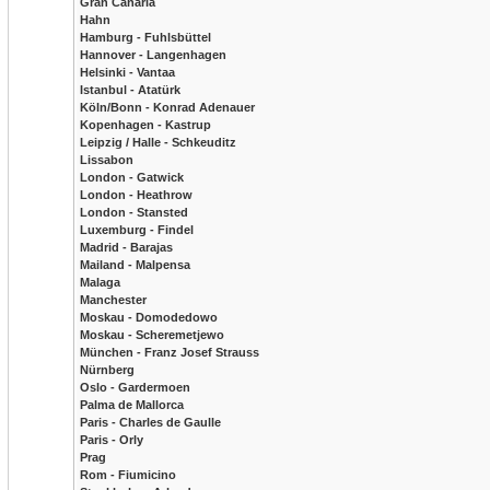
Gran Canaria
Hahn
Hamburg - Fuhlsbüttel
Hannover - Langenhagen
Helsinki - Vantaa
Istanbul - Atatürk
Köln/Bonn - Konrad Adenauer
Kopenhagen - Kastrup
Leipzig / Halle - Schkeuditz
Lissabon
London - Gatwick
London - Heathrow
London - Stansted
Luxemburg - Findel
Madrid - Barajas
Mailand - Malpensa
Malaga
Manchester
Moskau - Domodedowo
Moskau - Scheremetjewo
München - Franz Josef Strauss
Nürnberg
Oslo - Gardermoen
Palma de Mallorca
Paris - Charles de Gaulle
Paris - Orly
Prag
Rom - Fiumicino