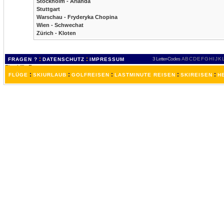
Stockholm - Arlanda
Stuttgart
Warschau - Fryderyka Chopina
Wien - Schwechat
Zürich - Kloten
:
:
3 Letter-Codes
A
B
C
D
E
F
G
H
I
J
K
FRAGEN ?
DATENSCHUTZ
IMPRESSUM
:
:
:
:
:
FLÜGE
SKIURLAUB
GOLFREISEN
LASTMINUTE REISEN
SKIREISEN
H