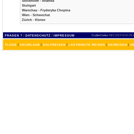
Stockholm - Arlanda
Stuttgart
Warschau - Fryderyka Chopina
Wien - Schwechat
Zürich - Kloten
:
:
3 Letter-Codes
A
B
C
D
E
F
G
H
I
J
K
FRAGEN ?
DATENSCHUTZ
IMPRESSUM
:
:
:
:
:
FLÜGE
SKIURLAUB
GOLFREISEN
LASTMINUTE REISEN
SKIREISEN
H