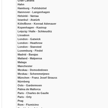
Gran Canaria
Hahn
Hamburg - Fuhlsbüttel
Hannover - Langenhagen
Helsinki - Vantaa
Istanbul - Atatürk
Köln/Bonn - Konrad Adenauer
Kopenhagen - Kastrup
Leipzig / Halle - Schkeuditz
Lissabon
London - Gatwick
London - Heathrow
London - Stansted
Luxemburg - Findel
Madrid - Barajas
Mailand - Malpensa
Malaga
Manchester
Moskau - Domodedowo
Moskau - Scheremetjewo
München - Franz Josef Strauss
Nürnberg
Oslo - Gardermoen
Palma de Mallorca
Paris - Charles de Gaulle
Paris - Orly
Prag
Rom - Fiumicino