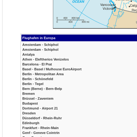
Flughafen in Europa
Amsterdam - Schiphol
Amsterdam - Schiphol
Antalya
Athen - Eleftherios Venizelos
Barcelona - El Prat
Basel - Basel / Mulhouse EuroAirport
Berlin - Metropolitan Area
Berlin - Schönefeld
Berlin - Tegel
Bern (Berne) - Bern-Belp
Bremen
Brüssel - Zaventem
Budapest
Dortmund - Airport 21
Dresden
Düsseldorf - Rhein-Ruhr
Edinburgh
Frankfurt - Rhein-Main
Genf - Geneve Cointrin