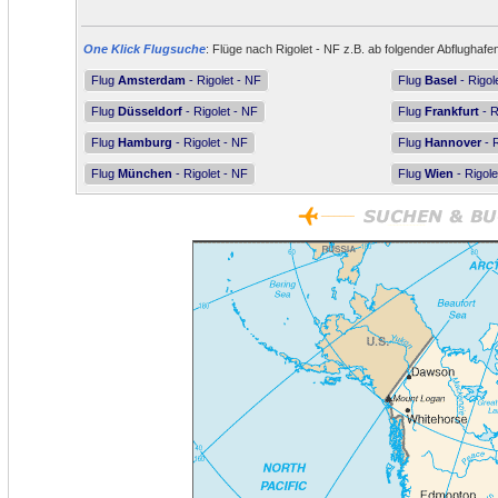
One Klick Flugsuche
: Flüge nach Rigolet - NF z.B. ab folgender Abflughafe
Flug
Amsterdam
- Rigolet - NF
Flug
Basel
- Rigol
Flug
Düsseldorf
- Rigolet - NF
Flug
Frankfurt
- R
Flug
Hamburg
- Rigolet - NF
Flug
Hannover
- R
Flug
München
- Rigolet - NF
Flug
Wien
- Rigole