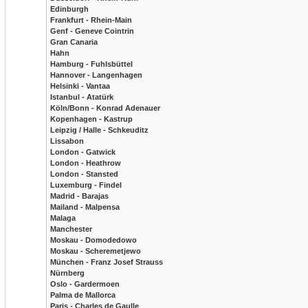
Edinburgh
Frankfurt - Rhein-Main
Genf - Geneve Cointrin
Gran Canaria
Hahn
Hamburg - Fuhlsbüttel
Hannover - Langenhagen
Helsinki - Vantaa
Istanbul - Atatürk
Köln/Bonn - Konrad Adenauer
Kopenhagen - Kastrup
Leipzig / Halle - Schkeuditz
Lissabon
London - Gatwick
London - Heathrow
London - Stansted
Luxemburg - Findel
Madrid - Barajas
Mailand - Malpensa
Malaga
Manchester
Moskau - Domodedowo
Moskau - Scheremetjewo
München - Franz Josef Strauss
Nürnberg
Oslo - Gardermoen
Palma de Mallorca
Paris - Charles de Gaulle