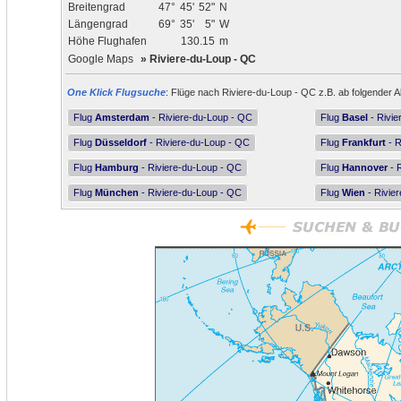
Breitengrad
47°
45'
52"
N
Längengrad
69°
35'
5"
W
Höhe Flughafen
130.15
m
Google Maps
»
Riviere-du-Loup - QC
One Klick Flugsuche
: Flüge nach Riviere-du-Loup - QC z.B. ab folgender A
Flug
Amsterdam
- Riviere-du-Loup - QC
Flug
Basel
- Rivie
Flug
Düsseldorf
- Riviere-du-Loup - QC
Flug
Frankfurt
- R
Flug
Hamburg
- Riviere-du-Loup - QC
Flug
Hannover
- 
Flug
München
- Riviere-du-Loup - QC
Flug
Wien
- Rivie