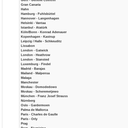
Genf - Geneve Cointrin
Gran Canaria
Hahn
Hamburg - Fuhlsbüttel
Hannover - Langenhagen
Helsinki - Vantaa
Istanbul - Atatürk
Köln/Bonn - Konrad Adenauer
Kopenhagen - Kastrup
Leipzig / Halle - Schkeuditz
Lissabon
London - Gatwick
London - Heathrow
London - Stansted
Luxemburg - Findel
Madrid - Barajas
Mailand - Malpensa
Malaga
Manchester
Moskau - Domodedowo
Moskau - Scheremetjewo
München - Franz Josef Strauss
Nürnberg
Oslo - Gardermoen
Palma de Mallorca
Paris - Charles de Gaulle
Paris - Orly
Prag