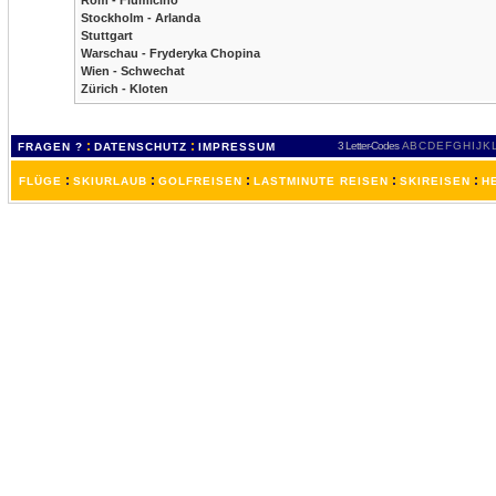
Rom - Fiumicino
Stockholm - Arlanda
Stuttgart
Warschau - Fryderyka Chopina
Wien - Schwechat
Zürich - Kloten
:
:
3 Letter-Codes
A
B
C
D
E
F
G
H
I
J
K
FRAGEN ?
DATENSCHUTZ
IMPRESSUM
:
:
:
:
:
FLÜGE
SKIURLAUB
GOLFREISEN
LASTMINUTE REISEN
SKIREISEN
H