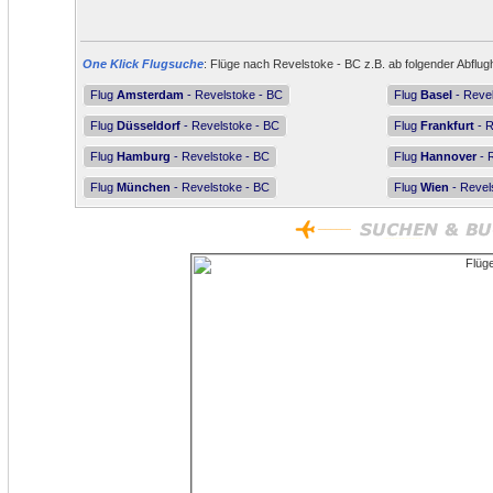
One Klick Flugsuche
: Flüge nach Revelstoke - BC z.B. ab folgender Abflug
Flug
Amsterdam
- Revelstoke - BC
Flug
Basel
- Reve
Flug
Düsseldorf
- Revelstoke - BC
Flug
Frankfurt
- R
Flug
Hamburg
- Revelstoke - BC
Flug
Hannover
- 
Flug
München
- Revelstoke - BC
Flug
Wien
- Revel