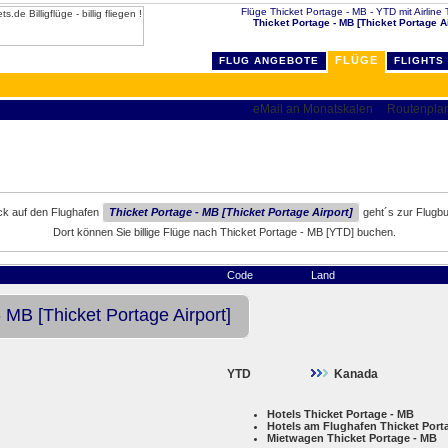
Flüge Thicket Portage - MB - YTD mit Airline T
Thicket Portage - MB [Thicket Portage Ai
FLÜGE
FLUG ANGEBOTE
FLIGHTS
ick auf den Flughafen
Thicket Portage - MB [Thicket Portage Airport]
geht´s zur Flugb
Dort können Sie billige Flüge nach Thicket Portage - MB [YTD] buchen.
Code
Land
 MB [Thicket Portage Airport]
YTD
Kanada
Hotels Thicket Portage - MB
Hotels am Flughafen Thicket Port
Mietwagen Thicket Portage - MB