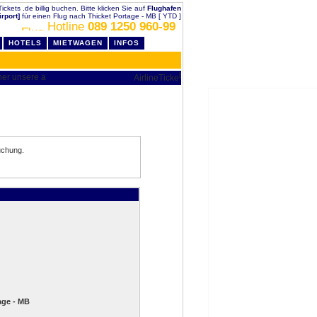
ickets .de billig buchen. Bitte klicken Sie auf
Flughafen
rport]
für einen Flug nach Thicket Portage - MB [ YTD ]
Hotline
089 1250 960-99
HOTELS
MIETWAGEN
INFOS
uchung.
age - MB