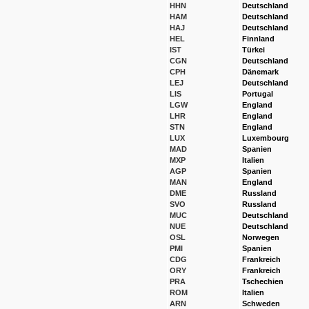
HHN
Deutschland
HAM
Deutschland
HAJ
Deutschland
HEL
Finnland
IST
Türkei
CGN
Deutschland
CPH
Dänemark
LEJ
Deutschland
LIS
Portugal
LGW
England
LHR
England
STN
England
LUX
Luxembourg
MAD
Spanien
MXP
Italien
AGP
Spanien
MAN
England
DME
Russland
SVO
Russland
MUC
Deutschland
NUE
Deutschland
OSL
Norwegen
PMI
Spanien
CDG
Frankreich
ORY
Frankreich
PRA
Tschechien
ROM
Italien
ARN
Schweden