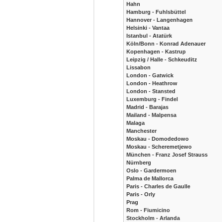
Hahn
Hamburg - Fuhlsbüttel
Hannover - Langenhagen
Helsinki - Vantaa
Istanbul - Atatürk
Köln/Bonn - Konrad Adenauer
Kopenhagen - Kastrup
Leipzig / Halle - Schkeuditz
Lissabon
London - Gatwick
London - Heathrow
London - Stansted
Luxemburg - Findel
Madrid - Barajas
Mailand - Malpensa
Malaga
Manchester
Moskau - Domodedowo
Moskau - Scheremetjewo
München - Franz Josef Strauss
Nürnberg
Oslo - Gardermoen
Palma de Mallorca
Paris - Charles de Gaulle
Paris - Orly
Prag
Rom - Fiumicino
Stockholm - Arlanda