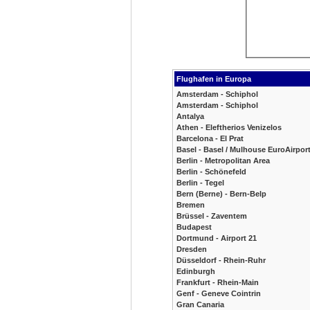
Flughafen in Europa
Amsterdam - Schiphol
Amsterdam - Schiphol
Antalya
Athen - Eleftherios Venizelos
Barcelona - El Prat
Basel - Basel / Mulhouse EuroAirpor
Berlin - Metropolitan Area
Berlin - Schönefeld
Berlin - Tegel
Bern (Berne) - Bern-Belp
Bremen
Brüssel - Zaventem
Budapest
Dortmund - Airport 21
Dresden
Düsseldorf - Rhein-Ruhr
Edinburgh
Frankfurt - Rhein-Main
Genf - Geneve Cointrin
Gran Canaria