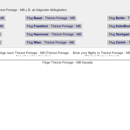
cket Portage - MB z.B. ab folgender Abflughafen:
 MB
Flug
Basel
- Thicket Portage - MB
Flug
Berlin
- T
 MB
Flug
Frankfurt
- Thicket Portage - MB
Flug
Köln/Bo
B
Flug
Hannover
- Thicket Portage - MB
Flug
Stuttgart
B
Flug
Wien
- Thicket Portage - MB
Flug
Zürich
- 