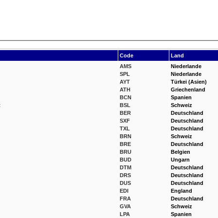
Code
Land
AMS
Niederlande
SPL
Niederlande
AYT
Türkei (Asien)
ATH
Griechenland
BCN
Spanien
t
BSL
Schweiz
BER
Deutschland
SXF
Deutschland
TXL
Deutschland
BRN
Schweiz
BRE
Deutschland
BRU
Belgien
BUD
Ungarn
DTM
Deutschland
DRS
Deutschland
DUS
Deutschland
EDI
England
FRA
Deutschland
GVA
Schweiz
LPA
Spanien