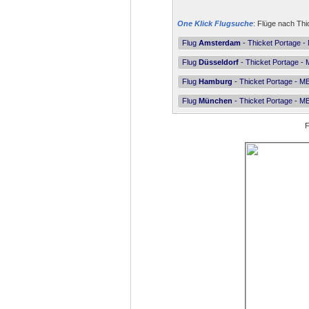
One Klick Flugsuche
: Flüge nach Thi
Flug
Amsterdam
- Thicket Portage -
Flug
Düsseldorf
- Thicket Portage -
Flug
Hamburg
- Thicket Portage - M
Flug
München
- Thicket Portage - M