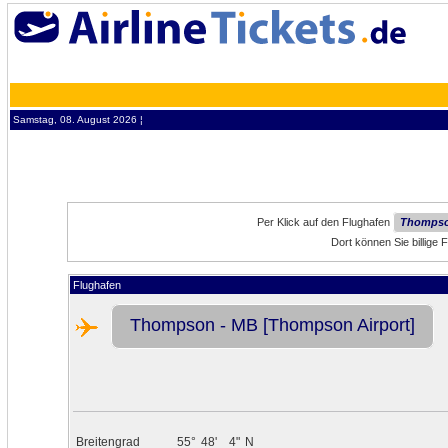
Samstag, 08. August 2026 ¦
Per Klick auf den Flughafen
Thompso
Dort können Sie billig
Flughafen
Thompson - MB [Thompson Airport]
Breitengrad
55°
48'
4"
N