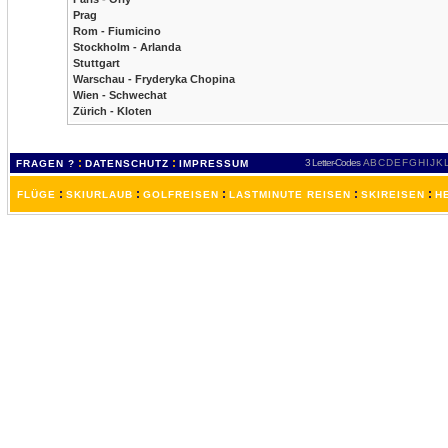
Prag
Rom - Fiumicino
Stockholm - Arlanda
Stuttgart
Warschau - Fryderyka Chopina
Wien - Schwechat
Zürich - Kloten
:
:
3 Letter-Codes
A
B
C
D
E
F
G
H
I
J
K
FRAGEN ?
DATENSCHUTZ
IMPRESSUM
:
:
:
:
:
FLÜGE
SKIURLAUB
GOLFREISEN
LASTMINUTE REISEN
SKIREISEN
H