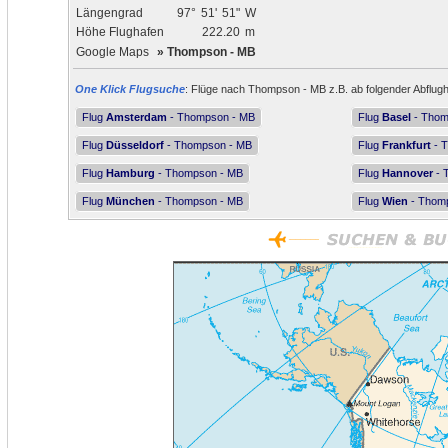
Längengrad
97°
51'
51"
W
Höhe Flughafen
222.20
m
Google Maps
»
Thompson - MB
One Klick Flugsuche
: Flüge nach Thompson - MB z.B. ab folgender Abflugh
Flug
Amsterdam
- Thompson - MB
Flug
Basel
- Thom
Flug
Düsseldorf
- Thompson - MB
Flug
Frankfurt
- 
Flug
Hamburg
- Thompson - MB
Flug
Hannover
- 
Flug
München
- Thompson - MB
Flug
Wien
- Thom