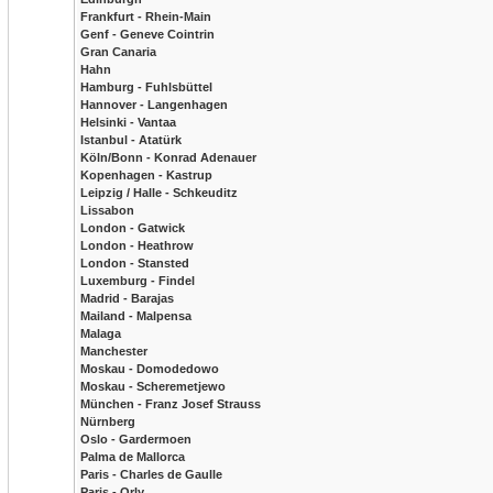
Frankfurt - Rhein-Main
Genf - Geneve Cointrin
Gran Canaria
Hahn
Hamburg - Fuhlsbüttel
Hannover - Langenhagen
Helsinki - Vantaa
Istanbul - Atatürk
Köln/Bonn - Konrad Adenauer
Kopenhagen - Kastrup
Leipzig / Halle - Schkeuditz
Lissabon
London - Gatwick
London - Heathrow
London - Stansted
Luxemburg - Findel
Madrid - Barajas
Mailand - Malpensa
Malaga
Manchester
Moskau - Domodedowo
Moskau - Scheremetjewo
München - Franz Josef Strauss
Nürnberg
Oslo - Gardermoen
Palma de Mallorca
Paris - Charles de Gaulle
Paris - Orly