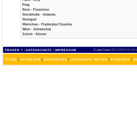
Prag
Rom - Fiumicino
Stockholm - Arlanda
Stuttgart
Warschau - Fryderyka Chopina
Wien - Schwechat
Zürich - Kloten
:
:
3 Letter-Codes
A
B
C
D
E
F
G
H
I
J
K
FRAGEN ?
DATENSCHUTZ
IMPRESSUM
:
:
:
:
:
FLÜGE
SKIURLAUB
GOLFREISEN
LASTMINUTE REISEN
SKIREISEN
H