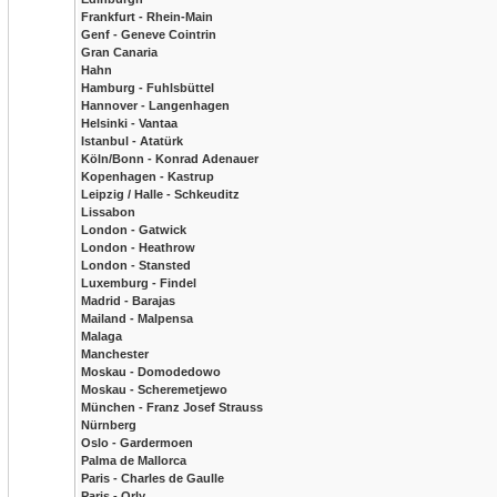
Frankfurt - Rhein-Main
Genf - Geneve Cointrin
Gran Canaria
Hahn
Hamburg - Fuhlsbüttel
Hannover - Langenhagen
Helsinki - Vantaa
Istanbul - Atatürk
Köln/Bonn - Konrad Adenauer
Kopenhagen - Kastrup
Leipzig / Halle - Schkeuditz
Lissabon
London - Gatwick
London - Heathrow
London - Stansted
Luxemburg - Findel
Madrid - Barajas
Mailand - Malpensa
Malaga
Manchester
Moskau - Domodedowo
Moskau - Scheremetjewo
München - Franz Josef Strauss
Nürnberg
Oslo - Gardermoen
Palma de Mallorca
Paris - Charles de Gaulle
Paris - Orly