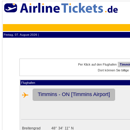
Freitag, 07. August 2026 ¦
Per Klick auf den Flughafen
Timmin
Dort können Sie billig
Flughafen
Timmins - ON [Timmins Airport]
Breitengrad
48°
34'
11"
N