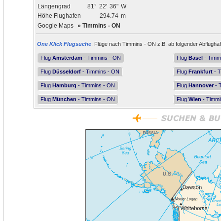
Längengrad
81°
22'
36"
W
Höhe Flughafen
294.74
m
Google Maps
»
Timmins - ON
One Klick Flugsuche
: Flüge nach Timmins - ON z.B. ab folgender Abflugha
Flug
Amsterdam
- Timmins - ON
Flug
Basel
- Timm
Flug
Düsseldorf
- Timmins - ON
Flug
Frankfurt
- T
Flug
Hamburg
- Timmins - ON
Flug
Hannover
- 
Flug
München
- Timmins - ON
Flug
Wien
- Timmi