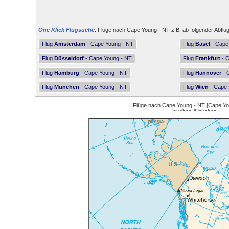
One Klick Flugsuche
: Flüge nach Cape Young - NT z.B. ab folgender Abflu
Flug
Amsterdam
- Cape Young - NT
Flug
Basel
- Cape
Flug
Düsseldorf
- Cape Young - NT
Flug
Frankfurt
- C
Flug
Hamburg
- Cape Young - NT
Flug
Hannover
- 
Flug
München
- Cape Young - NT
Flug
Wien
- Cape 