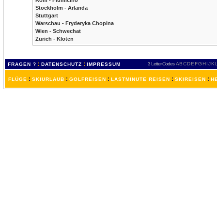
Rom - Fiumicino
Stockholm - Arlanda
Stuttgart
Warschau - Fryderyka Chopina
Wien - Schwechat
Zürich - Kloten
:
:
3 Letter-Codes
A
B
C
D
E
F
G
H
I
J
K
FRAGEN ?
DATENSCHUTZ
IMPRESSUM
:
:
:
:
:
FLÜGE
SKIURLAUB
GOLFREISEN
LASTMINUTE REISEN
SKIREISEN
H