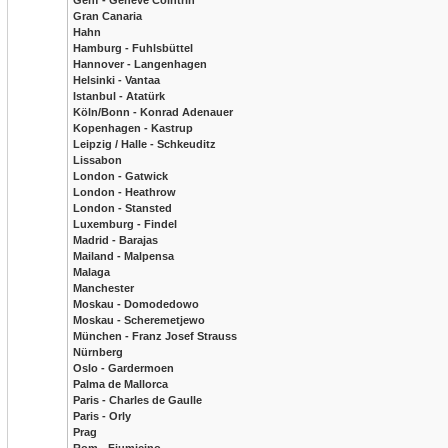
Genf - Geneve Cointrin
Gran Canaria
Hahn
Hamburg - Fuhlsbüttel
Hannover - Langenhagen
Helsinki - Vantaa
Istanbul - Atatürk
Köln/Bonn - Konrad Adenauer
Kopenhagen - Kastrup
Leipzig / Halle - Schkeuditz
Lissabon
London - Gatwick
London - Heathrow
London - Stansted
Luxemburg - Findel
Madrid - Barajas
Mailand - Malpensa
Malaga
Manchester
Moskau - Domodedowo
Moskau - Scheremetjewo
München - Franz Josef Strauss
Nürnberg
Oslo - Gardermoen
Palma de Mallorca
Paris - Charles de Gaulle
Paris - Orly
Prag