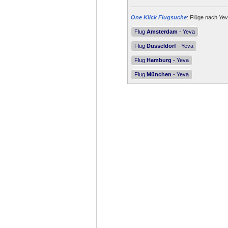
One Klick Flugsuche
: Flüge nach Yev
Flug
Amsterdam
- Yeva
Flug
Düsseldorf
- Yeva
Flug
Hamburg
- Yeva
Flug
München
- Yeva