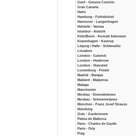
Genf - Geneve Cointrin
Gran Canaria
Hahn
Hamburg - Fuhlsbüttel
Hannover - Langenhagen
Helsinki - Vantaa
Istanbul - Atatürk
Köln/Bonn - Konrad Adenauer
Kopenhagen - Kastrup
Leipzig / Halle - Schkeuditz
Lissabon
London - Gatwick
London - Heathrow
London - Stansted
Luxemburg - Findel
Madrid - Barajas
Mailand - Malpensa
Malaga
Manchester
Moskau - Domodedowo
Moskau - Scheremetjewo
München - Franz Josef Strauss
Nürnberg
Oslo - Gardermoen
Palma de Mallorca
Paris - Charles de Gaulle
Paris - Orly
Prag