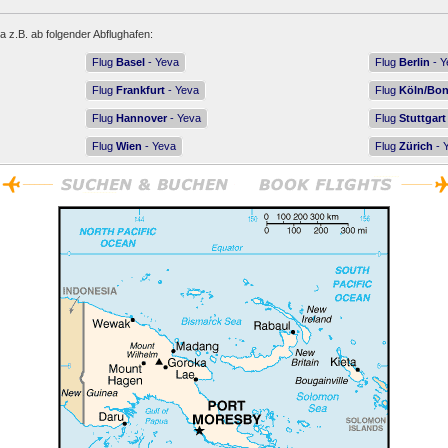
a z.B. ab folgender Abflughafen:
Flug
Basel
- Yeva
Flug
Berlin
- Y
Flug
Frankfurt
- Yeva
Flug
Köln/Bo
Flug
Hannover
- Yeva
Flug
Stuttgart
Flug
Wien
- Yeva
Flug
Zürich
- 