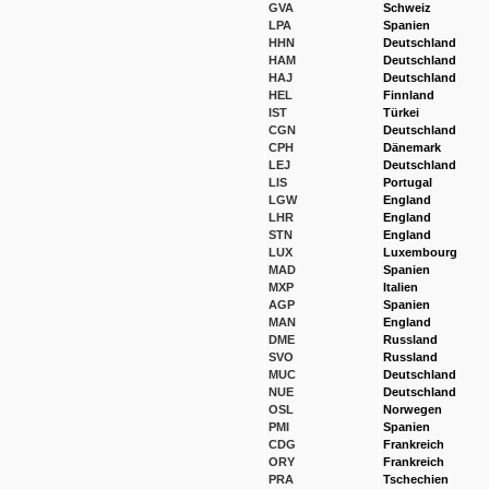
GVA
Schweiz
LPA
Spanien
HHN
Deutschland
HAM
Deutschland
HAJ
Deutschland
HEL
Finnland
IST
Türkei
CGN
Deutschland
CPH
Dänemark
LEJ
Deutschland
LIS
Portugal
LGW
England
LHR
England
STN
England
LUX
Luxembourg
MAD
Spanien
MXP
Italien
AGP
Spanien
MAN
England
DME
Russland
SVO
Russland
MUC
Deutschland
NUE
Deutschland
OSL
Norwegen
PMI
Spanien
CDG
Frankreich
ORY
Frankreich
PRA
Tschechien