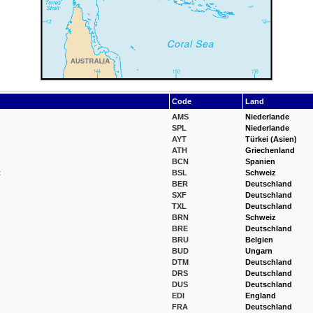
Code
Land
AMS
Niederlande
SPL
Niederlande
AYT
Türkei (Asien)
ATH
Griechenland
BCN
Spanien
t
BSL
Schweiz
BER
Deutschland
SXF
Deutschland
TXL
Deutschland
BRN
Schweiz
BRE
Deutschland
BRU
Belgien
BUD
Ungarn
DTM
Deutschland
DRS
Deutschland
DUS
Deutschland
EDI
England
FRA
Deutschland