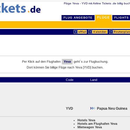
Flüge Yeva - YVD mit Airline Tickets .de billig buc
FLÜGE
FLUG ANGEBOTE
FLIGHTS
Per Klick auf den Flughafen
Yeva
geht´s zur Flugbuchung.
Dort können Sie billige Flüge nach Yeva [YVD] buchen.
Code
Land
YVD
Papua Neu Guinea
Hotels Yeva
Hotels am Flughafen Yeva
Mietwagen Yeva