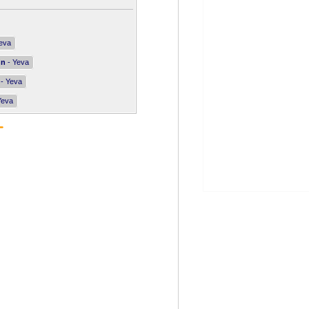
eva
nn
- Yeva
- Yeva
Yeva