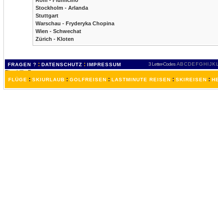
Rom - Fiumicino
Stockholm - Arlanda
Stuttgart
Warschau - Fryderyka Chopina
Wien - Schwechat
Zürich - Kloten
:
:
3 Letter-Codes
A
B
C
D
E
F
G
H
I
J
K
FRAGEN ?
DATENSCHUTZ
IMPRESSUM
:
:
:
:
:
FLÜGE
SKIURLAUB
GOLFREISEN
LASTMINUTE REISEN
SKIREISEN
H