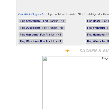
One Klick Flugsuche
: Flüge nach Fort Franklin - NT z.B. ab folgender Abfl
Flug
Amsterdam
- Fort Franklin - NT
Flug
Basel
- Fort 
Flug
Düsseldorf
- Fort Franklin - NT
Flug
Frankfurt
- F
Flug
Hamburg
- Fort Franklin - NT
Flug
Hannover
- F
Flug
München
- Fort Franklin - NT
Flug
Wien
- Fort F