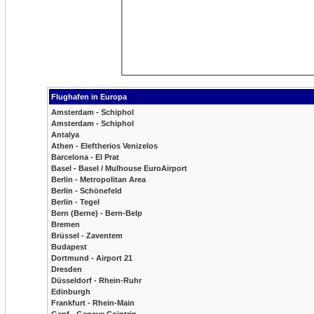
Flughafen in Europa
Amsterdam - Schiphol
Amsterdam - Schiphol
Antalya
Athen - Eleftherios Venizelos
Barcelona - El Prat
Basel - Basel / Mulhouse EuroAirport
Berlin - Metropolitan Area
Berlin - Schönefeld
Berlin - Tegel
Bern (Berne) - Bern-Belp
Bremen
Brüssel - Zaventem
Budapest
Dortmund - Airport 21
Dresden
Düsseldorf - Rhein-Ruhr
Edinburgh
Frankfurt - Rhein-Main