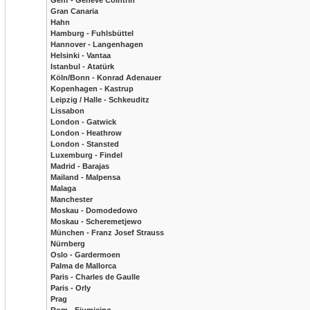
Genf - Geneve Cointrin
Gran Canaria
Hahn
Hamburg - Fuhlsbüttel
Hannover - Langenhagen
Helsinki - Vantaa
Istanbul - Atatürk
Köln/Bonn - Konrad Adenauer
Kopenhagen - Kastrup
Leipzig / Halle - Schkeuditz
Lissabon
London - Gatwick
London - Heathrow
London - Stansted
Luxemburg - Findel
Madrid - Barajas
Mailand - Malpensa
Malaga
Manchester
Moskau - Domodedowo
Moskau - Scheremetjewo
München - Franz Josef Strauss
Nürnberg
Oslo - Gardermoen
Palma de Mallorca
Paris - Charles de Gaulle
Paris - Orly
Prag