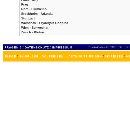
Prag
Rom - Fiumicino
Stockholm - Arlanda
Stuttgart
Warschau - Fryderyka Chopina
Wien - Schwechat
Zürich - Kloten
:
:
3 Letter-Codes
A
B
C
D
E
F
G
H
I
J
K
FRAGEN ?
DATENSCHUTZ
IMPRESSUM
:
:
:
:
:
FLÜGE
SKIURLAUB
GOLFREISEN
LASTMINUTE REISEN
SKIREISEN
H