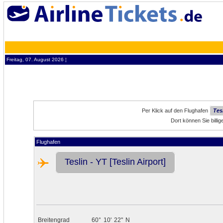
Freitag, 07. August 2026 ¦
Per Klick auf den Flughafen
Tesl
Dort können Sie billi
Flughafen
Teslin - YT [Teslin Airport]
Breitengrad
60°
10'
22"
N