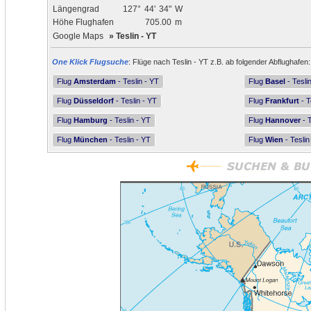
Längengrad
127°
44'
34"
W
Höhe Flughafen
705.00
m
Google Maps
»
Teslin - YT
One Klick Flugsuche
: Flüge nach Teslin - YT z.B. ab folgender Abflughafen:
Flug
Amsterdam
- Teslin - YT
Flug
Basel
- Tesli
Flug
Düsseldorf
- Teslin - YT
Flug
Frankfurt
- T
Flug
Hamburg
- Teslin - YT
Flug
Hannover
- T
Flug
München
- Teslin - YT
Flug
Wien
- Teslin