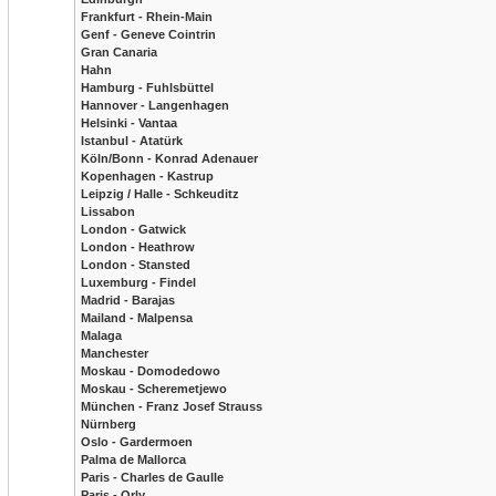
Frankfurt - Rhein-Main
Genf - Geneve Cointrin
Gran Canaria
Hahn
Hamburg - Fuhlsbüttel
Hannover - Langenhagen
Helsinki - Vantaa
Istanbul - Atatürk
Köln/Bonn - Konrad Adenauer
Kopenhagen - Kastrup
Leipzig / Halle - Schkeuditz
Lissabon
London - Gatwick
London - Heathrow
London - Stansted
Luxemburg - Findel
Madrid - Barajas
Mailand - Malpensa
Malaga
Manchester
Moskau - Domodedowo
Moskau - Scheremetjewo
München - Franz Josef Strauss
Nürnberg
Oslo - Gardermoen
Palma de Mallorca
Paris - Charles de Gaulle
Paris - Orly